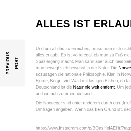
ALLES IST ERLA
Und um all das zu erreichen, muss man sich nicht 
P
R
E
V
I
O
U
S
P
O
S
alles erlaubt. Es ist völlig egal, ob man zu Fuß di
T
Spaziergang macht. Man kann aber auch beispiel
man bewegt sich bewusst in der Natur. Die
Norwe
sozusagen die nationale Philosophie. Klar, in No
Fjorde, Berge, viel Wald mit lustigen Elchen, da 
Deutschland ist die
Natur nie weit entfernt
. Um jed
und einfach zu erreichen sind.
Die Norweger sind unter anderem durch das „friluft
Umfragen angeben. Wenn das kein Grund ist, selbs
https://www.instagram.com/p/BQasHplAEHr/?tagged