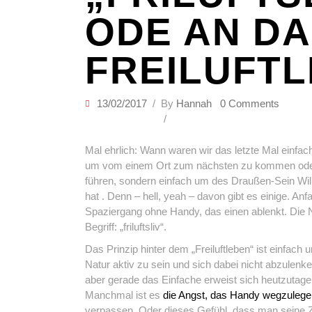
ODE AN D
FREILUFT
13/02/2017
By
Hannah
0 Comments
Mal ehrlich: Wann waren wir das letzte Mal einfac
um vom einem Ort zum nächsten zu kommen od
führen, sondern einfach um des Draußen-Sein Will
hat . Denn – hell, yeah – davon gibt es einige. A
Spaziergang ohne Handy, das einen ablenkt. Die 
Begriff: „friluftsliv“.
Das Prinzip hinter dem „Freiluftleben“ ist einfach u
Natur aktiv zu sein und sich dabei nicht abzulenk
aber gerade das Einfache erweist sich heutzutage 
Manchmal ist es
die Angst, das Handy wegzulege
verpassen. Oder dieses Gefühl, dass man seine Ze