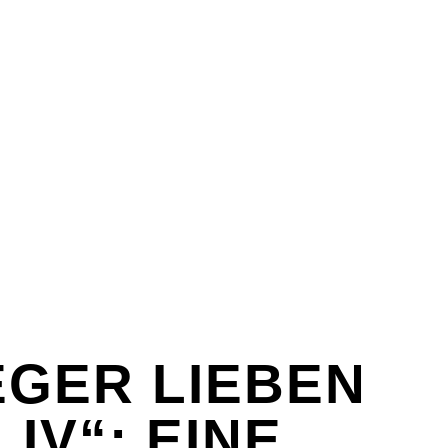
E & SEX
SPASS & SCHÖNES
STUDIUM & JOB
E & SEX
SPASS & SCHÖNES
STUDIUM & JOB
EGER LIEBEN
IV“: EINE