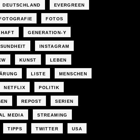
DEUTSCHLAND
EVERGREEN
FOTOGRAFIE
FOTOS
CHAFT
GENERATION-Y
SUNDHEIT
INSTAGRAM
EW
KUNST
LEBEN
LÄRUNG
LISTE
MENSCHEN
NETFLIX
POLITIK
SEN
REPOST
SERIEN
AL MEDIA
STREAMING
TIPPS
TWITTER
USA