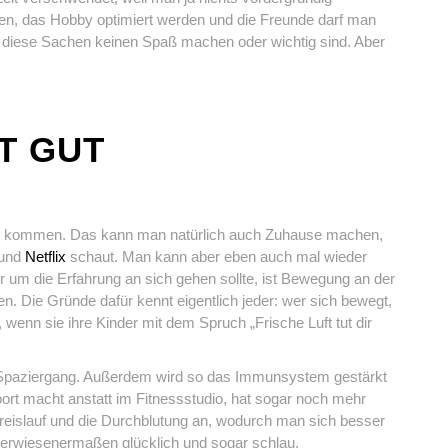
ben, das Hobby optimiert werden und die Freunde darf man
s diese Sachen keinen Spaß machen oder wichtig sind. Aber
T GUT
 zu kommen. Das kann man natürlich auch Zuhause machen,
 und
Netflix
schaut. Man kann aber eben auch mal wieder
ur um die Erfahrung an sich gehen sollte, ist Bewegung an der
gen. Die Gründe dafür kennt eigentlich jeder: wer sich bewegt,
, wenn sie ihre Kinder mit dem Spruch „Frische Luft tut dir
 Spaziergang. Außerdem wird so das Immunsystem gestärkt
rt macht anstatt im Fitnessstudio, hat sogar noch mehr
Kreislauf und die Durchblutung an, wodurch man sich besser
 erwiesenermaßen glücklich und sogar schlau.