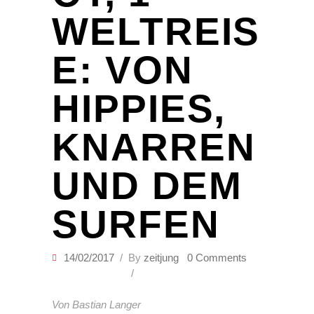
WELTREIS
E: VON
HIPPIES,
KNARREN
UND DEM
SURFEN
14/02/2017
By
zeitjung
0 Comments
Von Bastian Langer