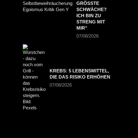
GRÖSSTE S
CHWÄCHE? I
CH BIN ZU S
TRENG MIT M
IR“
07/08/2026
KREBS: 5 LEBENSMITTEL,
DIE DAS RISIKO ERHÖHEN
07/08/2026