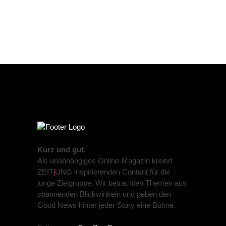
Kurz und gut.
Als unabhängiges Online-Magazin kreiert
ZEIT
j
UNG inspirierenden Content für die
junge Zielgruppe. Wir betrachten Themen aus
spannenden Blickwinkeln und geben den
Good News hinter jeder Story eine Bühne.