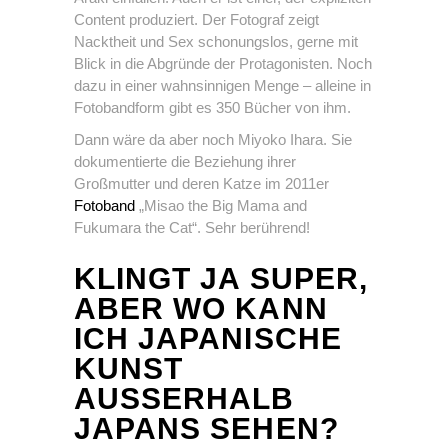
Content produziert. Der Fotograf zeigt
Nacktheit und Sex schonungslos, gerne mit
Blick in die Abgründe der Protagonisten. Noch
dazu in einer wahnsinnigen Menge – alleine in
Fotobandform gibt es 350 Bücher von ihm.
Dann wäre da aber noch Miyoko Ihara. Sie
dokumentierte die Beziehung ihrer
Großmutter und deren Katze im 2011er
Fotoband
„Misao the Big Mama and
Fukumara the Cat“. Sehr berührend!
KLINGT JA SUPER,
ABER WO KANN
ICH JAPANISCHE
KUNST
AUSSERHALB J
APANS SEHEN?