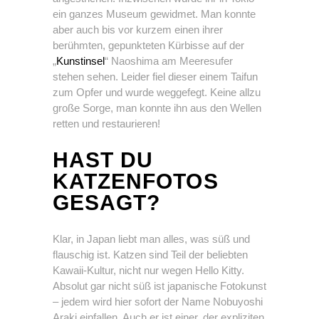
ein ganzes Museum gewidmet. Man konnte
aber auch bis vor kurzem einen ihrer
berühmten, gepunkteten Kürbisse auf der
„
Kunstinsel
“ Naoshima am Meeresufer
stehen sehen. Leider fiel dieser einem Taifun
zum Opfer und wurde weggefegt. Keine allzu
große Sorge, man konnte ihn aus den Wellen
retten und restaurieren!
HAST DU
KATZENFOTOS
GESAGT?
Klar, in Japan liebt man alles, was süß und
flauschig ist. Katzen sind Teil der beliebten
Kawaii-Kultur, nicht nur wegen Hello Kitty.
Absolut gar nicht süß ist japanische Fotokunst
– jedem wird hier sofort der Name Nobuyoshi
Araki einfallen. Auch er ist einer, der expliziten