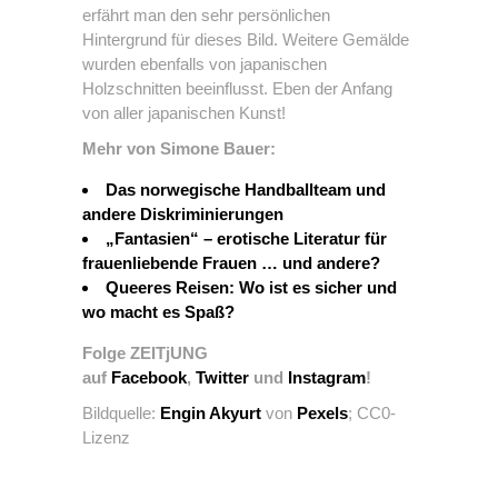
erfährt man den sehr persönlichen
Hintergrund für dieses Bild. Weitere Gemälde
wurden ebenfalls von japanischen
Holzschnitten beeinflusst. Eben der Anfang
von aller japanischen Kunst!
Mehr von Simone Bauer:
Das norwegische Handballteam und
andere Diskriminierungen
„Fantasien“ – erotische Literatur für
frauenliebende Frauen … und andere?
Queeres Reisen: Wo ist es sicher und
wo macht es Spaß?
Folge ZEITjUNG
auf
Facebook
,
Twitter
und
Instagram
!
Bildquelle:
Engin Akyurt
von
Pexels
; CC0-
Lizenz