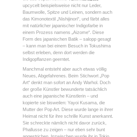
upcycelt beispielsweise nicht nur Leder,
Baumwolle, Spitze und Leinen, sondern auch
das Kimonotextil „Nishijinori“, und färbt alles
mit natürlicher japanischer Indigofarbe in
einem Prozess namens „Aizome“. Diese
Form des japanischen Batik – salopp gesagt
– kann man bei einem Besuch in Tokushima
selbst erleben, denn dort werden die
Indigopflanzen geerntet.
Manchmal entsteht aber auch etwas völlig
Neues, Abgefahrenes. Beim Stichwort „Pop
Art“ denkt man sofort an Andy Warhol. Doch
der große Künstler bewunderte tatsächlich
auch eine japanische Künstlerin – und
kopierte sie bisweilen: Yayoi Kusama, die
Mutter der Pop Art. Diese wurde lange in ihrer
Heimat nicht für ihre schrille Kunst anerkannt.
Sie schreckte nämlich nicht davor zurück,
Phallusse zu zeigen – nur eben sehr bunt
angestrichen. Inzwischen wurde ihr in Tokio