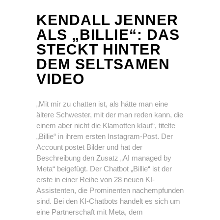
KENDALL JENNER
ALS „BILLIE“: DAS
STECKT HINTER
DEM
SELTSAMEN
VIDEO
„Mit mir zu chatten ist, als hätte man eine
ältere Schwester, mit der man reden kann, die
einem aber nicht die Klamotten klaut“, titelte
„Billie“ in ihrem ersten Instagram-Post. Der
Account postet Bilder und hat der
Beschreibung den Zusatz „AI managed by
Meta“ beigefügt. Der Chatbot „Billie“ ist der
erste in einer Reihe von 28 neuen KI-
Assistenten, die Prominenten nachempfunden
sind. Bei den KI-Chatbots handelt es sich um
eine Partnerschaft mit Meta, dem