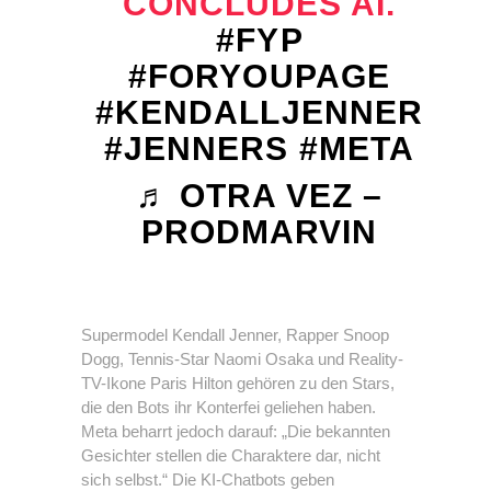
CONCLUDES AI.
#FYP
#FORYOUPAGE
#KENDALLJENNER
#JENNERS
#META
♬ OTRA VEZ –
PRODMARVIN
Supermodel Kendall Jenner, Rapper Snoop
Dogg, Tennis-Star Naomi Osaka und Reality-
TV-Ikone Paris Hilton gehören zu den Stars,
die den Bots ihr Konterfei geliehen haben.
Meta beharrt jedoch darauf: „Die bekannten
Gesichter stellen die Charaktere dar, nicht
sich selbst.“ Die KI-Chatbots geben