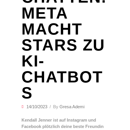
META
MACHT
STARS ZU
KI-
CHATBOT
S
14/10/2023
By
Gresa Ademi
Kendall Jenner ist auf Instagram und
Facebook plötzlich deine beste Freundin