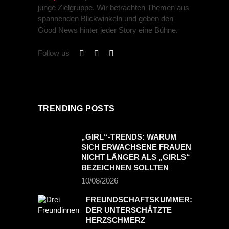
junge Zielgruppe. Wir betrachten Themen aus
spannenden Blickwinkeln und geben den
Good News hinter jeder Story eine Bühne.
Follow us
PREVIOUS POST
NEXT POST
TRENDING POSTS
„GIRL“-TRENDS: WARUM
SICH ERWACHSENE FRAUEN
NICHT LÄNGER ALS „GIRLS“
BEZEICHNEN SOLLTEN
10/08/2026
FREUNDSCHAFTSKUMMER:
DER UNTERSCHÄTZTE
HERZSCHMERZ