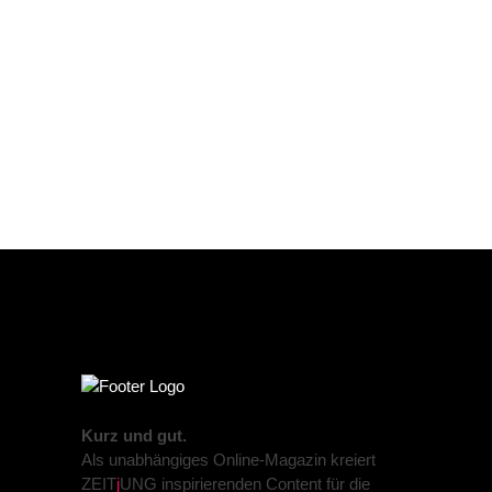
Kurz und gut.
Als unabhängiges Online-Magazin kreiert
ZEIT
j
UNG inspirierenden Content für die