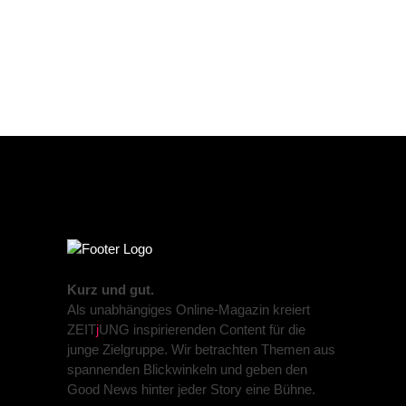
Kurz und gut.
Als unabhängiges Online-Magazin kreiert
ZEIT
j
UNG inspirierenden Content für die
junge Zielgruppe. Wir betrachten Themen aus
PREVIOUS POST
spannenden Blickwinkeln und geben den
NEXT POST
Good News hinter jeder Story eine Bühne.