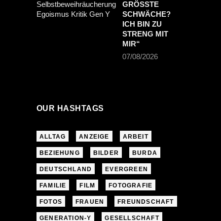
GRÖSSTE S
CHWÄCHE? I
CH BIN ZU S
TRENG MIT M
IR“
07/08/2026
OUR HASHTAGS
ALLTAG
ANZEIGE
ARBEIT
BEZIEHUNG
BILDER
BURDA
DEUTSCHLAND
EVERGREEN
FAMILIE
FILM
FOTOGRAFIE
FOTOS
FRAUEN
FREUNDSCHAFT
GENERATION-Y
GESELLSCHAFT