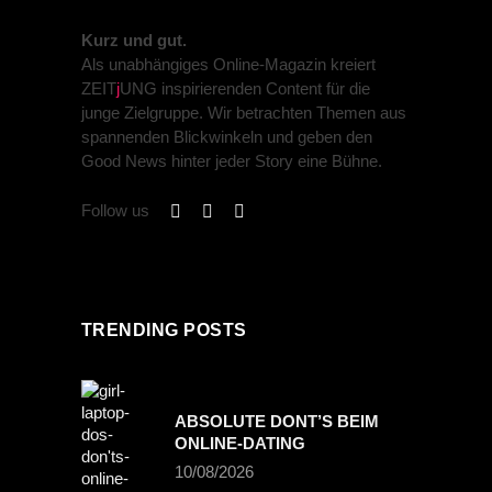
Kurz und gut.
Als unabhängiges Online-Magazin kreiert
ZEIT
j
UNG inspirierenden Content für die
junge Zielgruppe. Wir betrachten Themen aus
spannenden Blickwinkeln und geben den
Good News hinter jeder Story eine Bühne.
Follow us
TRENDING POSTS
ABSOLUTE DONT’S BEIM
ONLINE-DATING
10/08/2026