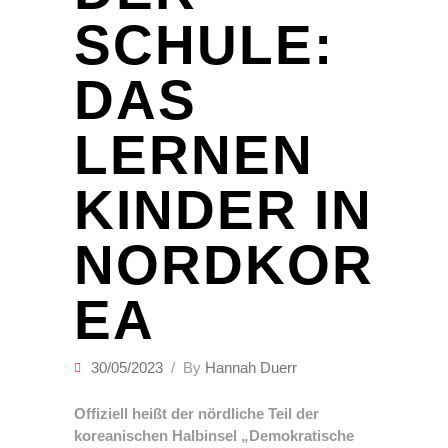
SCHULE:
DAS
LERNEN
KINDER IN
NORDKOR
EA
30/05/2023
By
Hannah Duerr
Offiziell heißt der nördliche Teil der
koreanischen Halbinsel „Demokratische