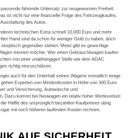
er passende fahrende Untersatz zur neugewonnen Freiheit.
as ist nicht nur eine finanzielle Frage des Fahrzeugkaufes,
Ausstattung des Autos.
anderen technischen Extra schnell 10.000 Euro und mehr
itter Hand sind da schon für weniger Geld zu haben, doch
 skeptisch gegenüber stehen. Meist gibt es gewichtige
m Wagen trennen möchte. Wer einen Gebrauchtwagen kaufen
achten von einer unabhängigen Stelle wie dem ADAC
es richtig einzuschätzen.
ger auch für den Unterhalt seines Wagens monatlich einige
 gehen Experten von Mindestkosten in Höhe von 300 Euro
euer und Versicherung, Autowäsche und
n. Dazu kommt bei Neuwagen ein relativ hoher Werteverlust
 die Hälfte des ursprünglich bezahlten Kaufpreises übrig
sogar mit noch höheren laufenden Kosten rechnen.
IK AUF SICHERHEIT