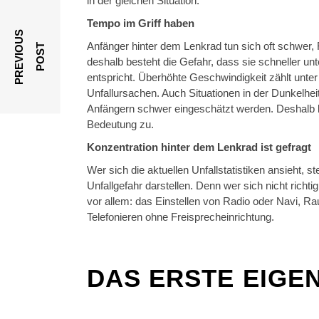
in der gleichen Situation.
Tempo im Griff haben
P
R
E
V
I
O
U
S
P
O
S
Anfänger hinter dem Lenkrad tun sich oft schwer, 
T
deshalb besteht die Gefahr, dass sie schneller un
entspricht. Überhöhte Geschwindigkeit zählt unte
Unfallursachen. Auch Situationen in der Dunkelhe
Anfängern schwer eingeschätzt werden. Deshal
Bedeutung zu.
Konzentration hinter dem Lenkrad ist gefragt
Wer sich die aktuellen Unfallstatistiken ansieht, s
Unfallgefahr darstellen. Denn wer sich nicht richtig
vor allem: das Einstellen von Radio oder Navi, Ra
Telefonieren ohne Freisprecheinrichtung.
DAS ERSTE EIGE