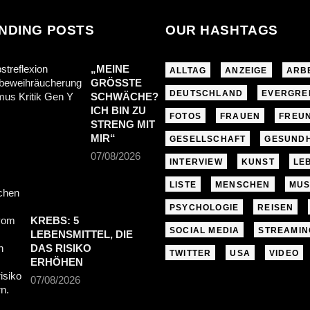
NDING POSTS
OUR HASHTAGS
„MEINE
ALLTAG
ANZEIGE
ARB
GRÖSSTE S
DEUTSCHLAND
EVERGRE
CHWÄCHE? I
CH BIN ZU S
FOTOS
FRAUEN
FREU
TRENG MIT M
IR“
GESELLSCHAFT
GESUNDH
07/08/2026
INTERVIEW
KUNST
LE
LISTE
MENSCHEN
MUS
PSYCHOLOGIE
REISEN
KREBS: 5
SOCIAL MEDIA
STREAMIN
LEBENSMITTEL, DIE
DAS RISIKO
TWITTER
USA
VIDEO
ERHÖHEN
07/08/2026