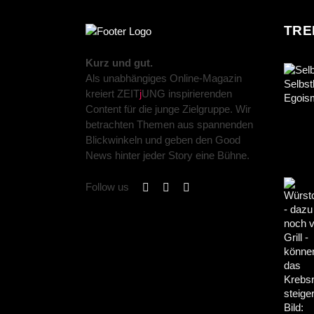
TRE
Kurz und gut.
Als unabhängiges Online-Magazin
kreiert ZEIT
j
UNG inspirierenden
Content für die junge Zielgruppe. Wir
betrachten Themen aus spannenden
Blickwinkeln und geben den Good
News hinter jeder Story eine Bühne.
Follow us