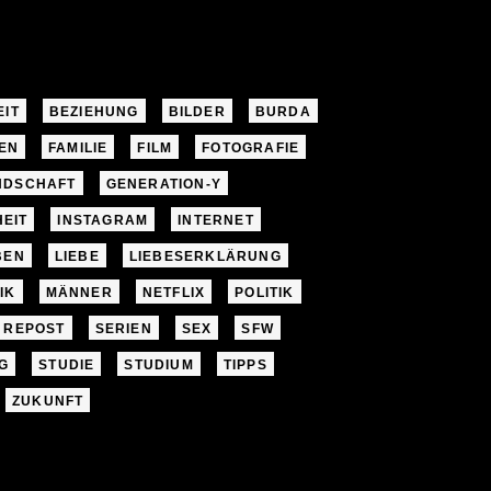
EIT
BEZIEHUNG
BILDER
BURDA
EN
FAMILIE
FILM
FOTOGRAFIE
NDSCHAFT
GENERATION-Y
EIT
INSTAGRAM
INTERNET
BEN
LIEBE
LIEBESERKLÄRUNG
IK
MÄNNER
NETFLIX
POLITIK
REPOST
SERIEN
SEX
SFW
G
STUDIE
STUDIUM
TIPPS
ZUKUNFT