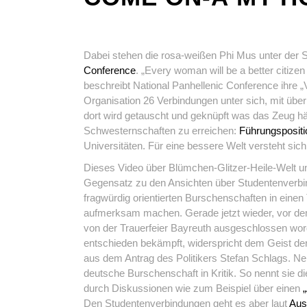
Dabei stehen die rosa-weißen Phi Mus unter der 
Conference
. „Every woman will be a better citizen
beschreibt National Panhellenic Conference ihre „
Organisation 26 Verbindungen unter sich, mit übe
dort wird getauscht und geknüpft was das Zeug hält
Schwesternschaften zu erreichen:
Führungspositi
Universitäten. Für eine bessere Welt versteht sich
Dieses Video über Blümchen-Glitzer-Heile-Welt u
Gegensatz zu den Ansichten über Studentenverbin
fragwürdig orientierten Burschenschaften in einen 
aufmerksam machen. Gerade jetzt wieder, vor de
von der Trauerfeier Bayreuth ausgeschlossen word
entschieden bekämpft, widerspricht dem Geist der V
aus dem Antrag des Politikers Stefan Schlags. N
deutsche Burschenschaft in Kritik. So nennt sie d
durch Diskussionen wie zum Beispiel über einen
Den Studentenverbindungen geht es aber laut
Aus