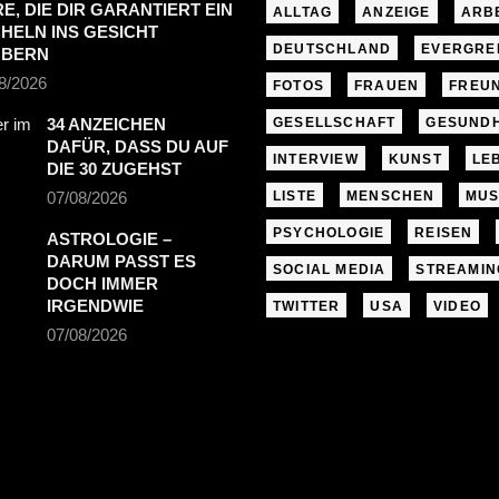
RE, DIE DIR GARANTIERT EIN
ALLTAG
ANZEIGE
ARB
HELN INS GESICHT
DEUTSCHLAND
EVERGRE
UBERN
8/2026
FOTOS
FRAUEN
FREU
34 ANZEICHEN
GESELLSCHAFT
GESUNDH
DAFÜR, DASS DU AUF
INTERVIEW
KUNST
LE
DIE 30 ZUGEHST
07/08/2026
LISTE
MENSCHEN
MUS
PSYCHOLOGIE
REISEN
ASTROLOGIE –
DARUM PASST ES
SOCIAL MEDIA
STREAMIN
DOCH IMMER
IRGENDWIE
TWITTER
USA
VIDEO
07/08/2026