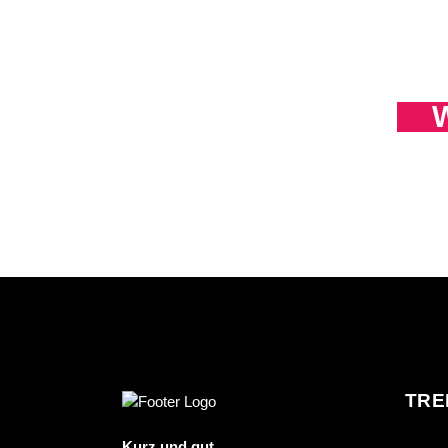
W
TRE
Kurz und gut.