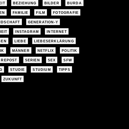
EIT
BEZIEHUNG
BILDER
BURDA
EN
FAMILIE
FILM
FOTOGRAFIE
NDSCHAFT
GENERATION-Y
EIT
INSTAGRAM
INTERNET
BEN
LIEBE
LIEBESERKLÄRUNG
IK
MÄNNER
NETFLIX
POLITIK
REPOST
SERIEN
SEX
SFW
G
STUDIE
STUDIUM
TIPPS
ZUKUNFT