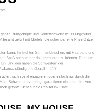
nts
Das ganze Rumgehüpfe und Konfettigewerfe muss ungesund
Allesamt gefüllt mit Mädels, die scheinbar eine Prise Glitzer
ufen kann. Im leichten Sommerkleidchen, mit Haarband und
anzen Spaß auch immer dokumentieren zu können. Denn um
g fun! Und den haben die Schwestern der
Alabama, ständig und überall – 24/7!
talten, sich sozial engagieren oder einfach nur durch die
 Mu – Schwestern verbringt, garantieren ein Leben frei von
en getönte Sicht auf die Realität inklusive.
OUSE, MY HOUSE…