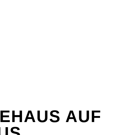
EX
SPASS & SCHÖNES
STUDIUM & JOB
WISSE
EX
SPASS & SCHÖNES
STUDIUM & JOB
WISSE
IEHAUS AUF
US