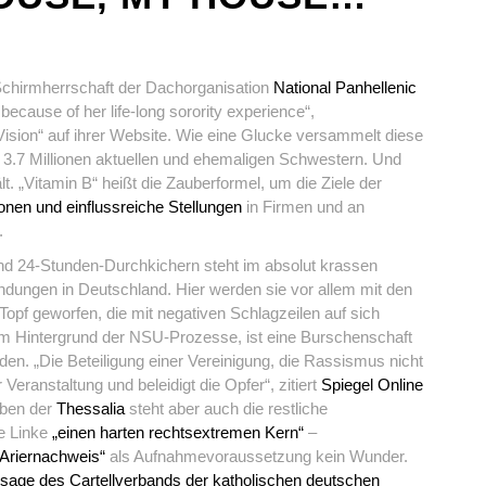
Schirmherrschaft der Dachorganisation
National Panhellenic
 because of her life-long sorority experience“,
Vision“ auf ihrer Website. Wie eine Glucke versammelt diese
r 3.7 Millionen aktuellen und ehemaligen Schwestern. Und
. „Vitamin B“ heißt die Zauberformel, um die Ziele der
onen und einflussreiche Stellungen
in Firmen und an
.
nd 24-Stunden-Durchkichern steht im absolut krassen
dungen in Deutschland. Hier werden sie vor allem mit den
Topf geworfen, die mit negativen Schlagzeilen auf sich
m Hintergrund der NSU-Prozesse, ist eine Burschenschaft
en. „Die Beteiligung einer Vereinigung, die Rassismus nicht
eranstaltung und beleidigt die Opfer“, zitiert
Spiegel Online
eben der
Thessalia
steht aber auch die restliche
ie Linke
„einen harten rechtsextremen Kern“
–
„Ariernachweis“
als Aufnahmevoraussetzung kein Wunder.
sage des Cartellverbands der katholischen deutschen