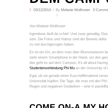
03/12/2014
By
Melanie Wolfmeier
0 Comme
Von Melanie Wolfmeier
Irgendwas läuft da schief. Und zwar gewaltig. 
sein. Die Fotos und Videos sind der Beweis dafür. 
zu viel durchgezogen haben.
Es ist ein Ort, an dem man über Blumenwiesen la
stets einem Smartphone in der Hand, um den g
das geht es auf dem Campus: It’s all about havin
Studentenverbindung Phi Mu
an der University of 
Egal, ob sie gerade einen Kuschelfilmabend verans
Universität hüpfen: Die Tage, die man mit den Phi
Regen und negativen Gedanken – eine in pastellfarb
COME ON-A MY H