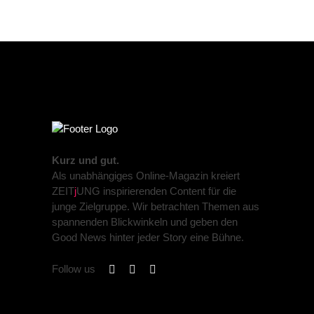
Kurz und gut.
Als unabhängiges Online-Magazin kreiert
ZEIT
j
UNG inspirierenden Content für die
junge Zielgruppe. Wir betrachten Themen aus
spannenden Blickwinkeln und geben den
Good News hinter jeder Story eine Bühne.
Follow us