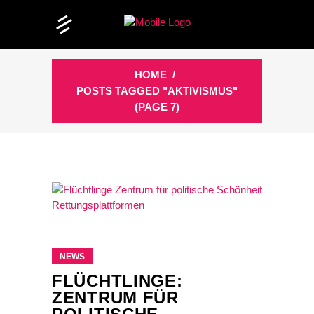
HOME
/
POSTS TAGGED "AKTIVISMUS"
(PAGE 7)
NEWS
FLÜCHTLINGE:
ZENTRUM FÜR