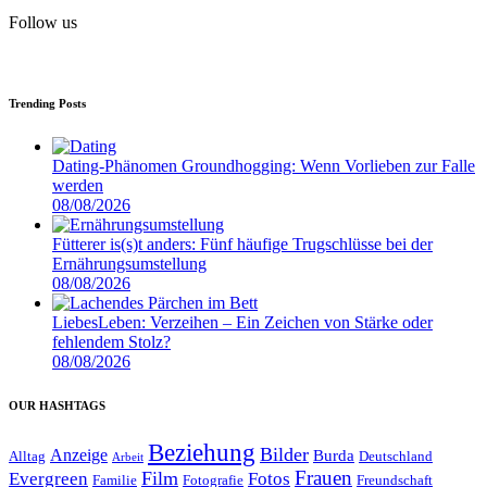
Follow us
Trending Posts
Dating-Phänomen Groundhogging: Wenn Vorlieben zur Falle
werden
08/08/2026
Fütterer is(s)t anders: Fünf häufige Trugschlüsse bei der
Ernährungsumstellung
08/08/2026
LiebesLeben: Verzeihen – Ein Zeichen von Stärke oder
fehlendem Stolz?
08/08/2026
OUR HASHTAGS
Beziehung
Bilder
Anzeige
Burda
Alltag
Deutschland
Arbeit
Film
Frauen
Evergreen
Fotos
Familie
Fotografie
Freundschaft