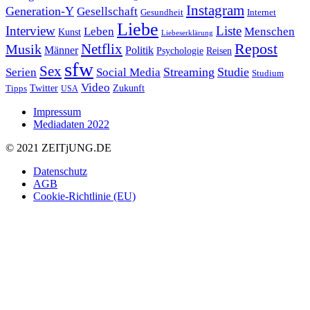
Instagram
Generation-Y
Gesellschaft
Gesundheit
Internet
Liebe
Interview
Liste
Leben
Menschen
Kunst
Liebeserklärung
Repost
Netflix
Musik
Männer
Politik
Reisen
Psychologie
sfw
Sex
Streaming
Studie
Serien
Social Media
Studium
Video
Twitter
Zukunft
Tipps
USA
Impressum
Mediadaten 2022
© 2021 ZEIT
j
UNG
.
DE
Datenschutz
AGB
Cookie-Richtlinie (EU)