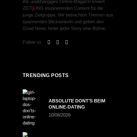
Als unabhängiges Online-Magazin kreiert
ZEIT
j
UNG inspirierenden Content für die
junge Zielgruppe. Wir betrachten Themen aus
spannenden Blickwinkeln und geben den
Good News hinter jeder Story eine Bühne.
Follow us
TRENDING POSTS
ABSOLUTE DONT’S BEIM
ONLINE-DATING
10/08/2026