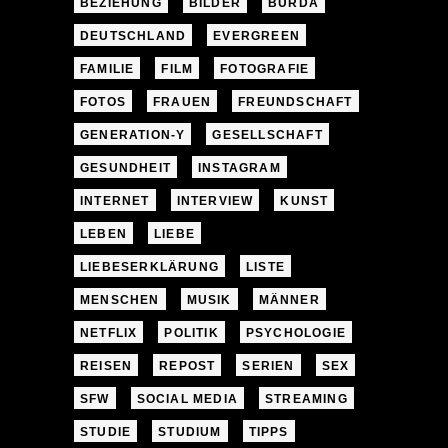
BEZIEHUNG
BILDER
BURDA
DEUTSCHLAND
EVERGREEN
FAMILIE
FILM
FOTOGRAFIE
FOTOS
FRAUEN
FREUNDSCHAFT
GENERATION-Y
GESELLSCHAFT
GESUNDHEIT
INSTAGRAM
INTERNET
INTERVIEW
KUNST
LEBEN
LIEBE
LIEBESERKLÄRUNG
LISTE
MENSCHEN
MUSIK
MÄNNER
NETFLIX
POLITIK
PSYCHOLOGIE
REISEN
REPOST
SERIEN
SEX
SFW
SOCIAL MEDIA
STREAMING
STUDIE
STUDIUM
TIPPS