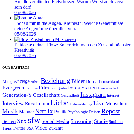
An alle verbitterten Fleischesser: Warum Wurst auch vegan
sein darf
05/08/2026
„Schau mir in die Augen, Kleines!“: Welche Geheimnisse
deine Augenfarbe über dich verrät
05/08/2026
Entdecke deinen Flow: So erreicht man den Zustand höchster
Kreativität
05/08/2026
OUR HASHTAGS
Beziehung
Bilder
Anzeige
Burda
Alltag
Deutschland
Arbeit
Film
Frauen
Evergreen
Fotos
Familie
Fotografie
Freundschaft
Instagram
Generation-Y
Gesellschaft
Gesundheit
Internet
Liebe
Interview
Liste
Leben
Menschen
Kunst
Liebeserklärung
Repost
Netflix
Musik
Männer
Politik
Reisen
Psychologie
sfw
Sex
Streaming
Studie
Serien
Social Media
Studium
Video
Twitter
Zukunft
Tipps
USA