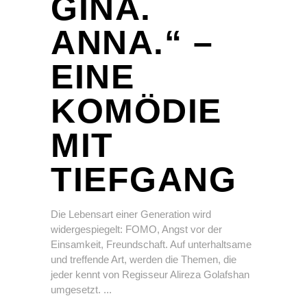
GINA.
ANNA.“ –
EINE
KOMÖDIE
MIT
TIEFGANG
Die Lebensart einer Generation wird
widergespiegelt: FOMO, Angst vor der
Einsamkeit, Freundschaft. Auf unterhaltsame
und treffende Art, werden die Themen, die
jeder kennt von Regisseur Alireza Golafshan
umgesetzt.