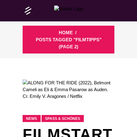
HOME
/
POSTS TAGGED "FILMTIPPS"
(PAGE 2)
NEWS
SPASS & SCHÖNES
FILMSTART