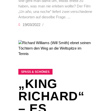
Wie geht man damit um, etwas erlebt zu
haben, was man nie erleben wollte? Der Film
„Un año, una noche” liefert zwei verschiedene
Antworten auf dieselbe Frage.
19/03/2022
SPASS & SCHÖNES
„KING
RICHARD“
– ES