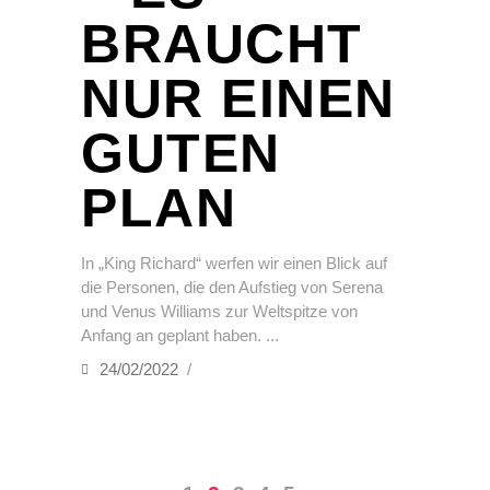
BRAUCHT
NUR EINEN
GUTEN
PLAN
In „King Richard“ werfen wir einen Blick auf
die Personen, die den Aufstieg von Serena
und Venus Williams zur Weltspitze von
Anfang an geplant haben.
24/02/2022