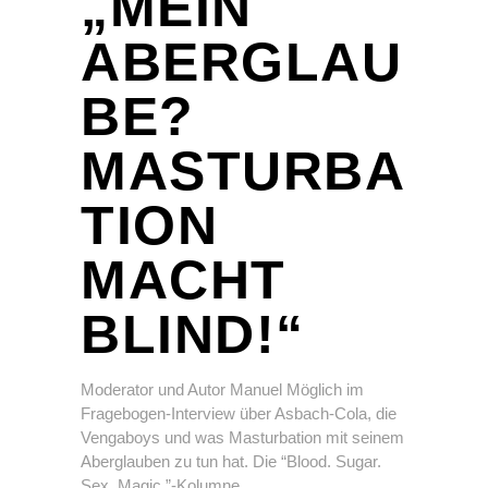
„MEIN
ABERGLAU
BE?
MASTURBA
TION
MACHT
BLIND!“
Moderator und Autor Manuel Möglich im
Fragebogen-Interview über Asbach-Cola, die
Vengaboys und was Masturbation mit seinem
Aberglauben zu tun hat. Die “Blood. Sugar.
Sex. Magic.”-Kolumne.