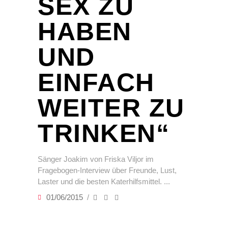
SEX ZU
HABEN
UND
EINFACH
WEITER ZU
TRINKEN“
Sänger Joakim von Friska Viljor im
Fragebogen-Interview über Freunde, Lust,
Laster und die besten Katerhilfsmittel.
01/06/2015