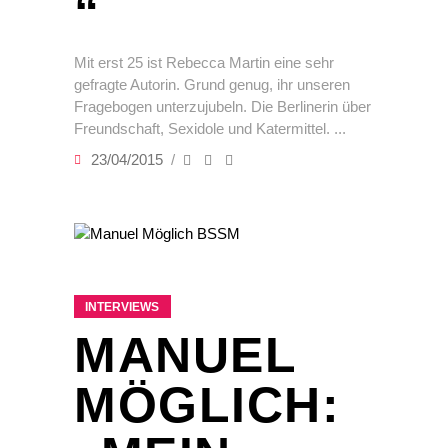
“
Mit erst 25 ist Rebecca Martin eine sehr
gefragte Autorin. Grund genug, ihr unseren
Fragebogen unterzujubeln. Die Berlinerin über
Freundschaft, Sexidole und Katermittel.
23/04/2015
INTERVIEWS
MANUEL
MÖGLICH: