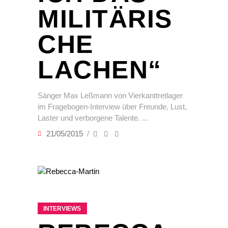
MILITÄRIS
CHE
LACHEN“
Sänger Max Leßmann von Vierkanttretlager
im Fragebogen-Interview über Freunde, Lust,
Laster und verborgene Talente.
21/05/2015
INTERVIEWS