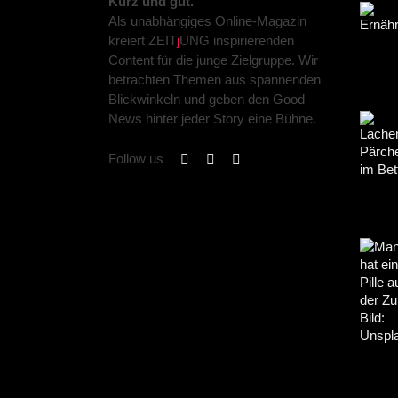
Kurz und gut.
Als unabhängiges Online-Magazin
kreiert ZEIT
j
UNG inspirierenden
Content für die junge Zielgruppe. Wir
betrachten Themen aus spannenden
Blickwinkeln und geben den Good
News hinter jeder Story eine Bühne.
Follow us