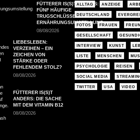
FÜTTERER IS(S)T ANDERS:
ALLTAG
ANZEIGE
ARB
FÜNF HÄUFIGE
DEUTSCHLAND
EVERGRE
TRUGSCHLÜSSE BEI DER
ERNÄHRUNGSUMSTELLUNG
FOTOS
FRAUEN
FREU
08/08/2026
GESELLSCHAFT
GESUNDH
LIEBESLEBEN:
INTERVIEW
KUNST
LE
VERZEIHEN – EIN
ZEICHEN VON
LISTE
MENSCHEN
MUS
STÄRKE ODER
PSYCHOLOGIE
REISEN
FEHLENDEM STOLZ?
08/08/2026
SOCIAL MEDIA
STREAMIN
TWITTER
USA
VIDEO
FÜTTERER IS(S)T
ANDERS: DIE SACHE
MIT DEM VITAMIN B12
08/08/2026