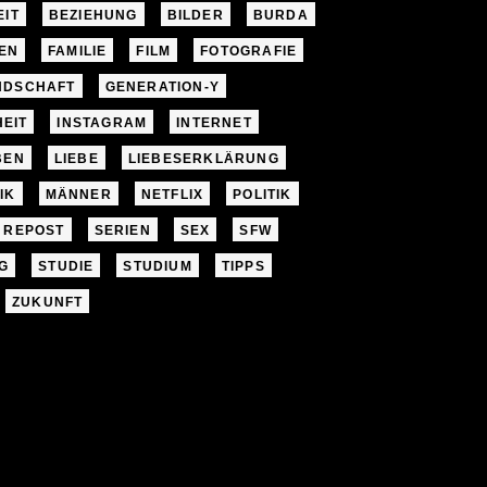
EIT
BEZIEHUNG
BILDER
BURDA
EN
FAMILIE
FILM
FOTOGRAFIE
NDSCHAFT
GENERATION-Y
EIT
INSTAGRAM
INTERNET
BEN
LIEBE
LIEBESERKLÄRUNG
IK
MÄNNER
NETFLIX
POLITIK
REPOST
SERIEN
SEX
SFW
G
STUDIE
STUDIUM
TIPPS
ZUKUNFT