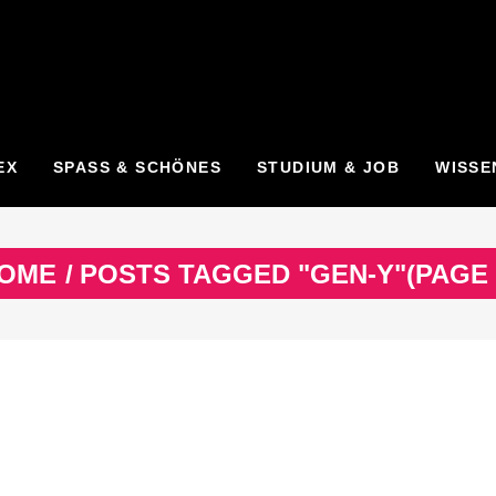
EX
SPASS & SCHÖNES
STUDIUM & JOB
WISSE
OME
/
POSTS TAGGED "GEN-Y"
(PAGE 