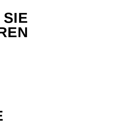
 SIE
REN
E