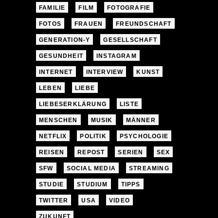
FAMILIE
FILM
FOTOGRAFIE
FOTOS
FRAUEN
FREUNDSCHAFT
GENERATION-Y
GESELLSCHAFT
GESUNDHEIT
INSTAGRAM
INTERNET
INTERVIEW
KUNST
LEBEN
LIEBE
LIEBESERKLÄRUNG
LISTE
MENSCHEN
MUSIK
MÄNNER
NETFLIX
POLITIK
PSYCHOLOGIE
REISEN
REPOST
SERIEN
SEX
SFW
SOCIAL MEDIA
STREAMING
STUDIE
STUDIUM
TIPPS
TWITTER
USA
VIDEO
ZUKUNFT