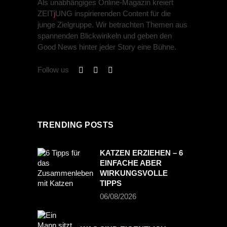
Als unabhängiges Online-Magazin kreiert
ZEIT
j
UNG inspirierenden Content für die
junge Zielgruppe. Wir betrachten Themen aus
spannenden Blickwinkeln und geben den
Good News hinter jeder Story eine Bühne.
Follow us
TRENDING POSTS
KATZEN ERZIEHEN – 6
EINFACHE ABER
WIRKUNGSVOLLE
TIPPS
06/08/2026