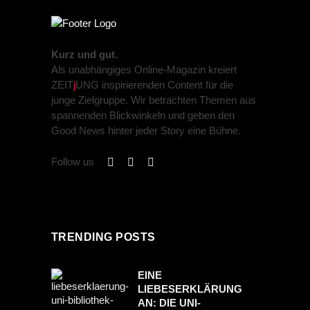
Kurz und gut.
Als unabhängiges Online-Magazin kreiert
ZEIT
j
UNG inspirierenden Content für die
junge Zielgruppe. Wir betrachten Themen aus
spannenden Blickwinkeln und geben den
Good News hinter jeder Story eine Bühne.
Follow us
TRENDING POSTS
EINE
LIEBESERKLÄRUNG
AN: DIE UNI-