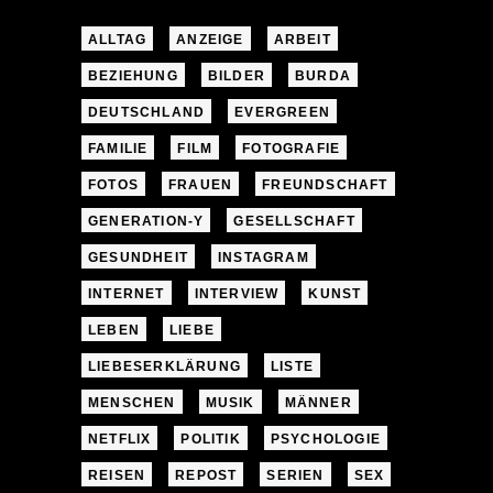
ALLTAG
ANZEIGE
ARBEIT
BEZIEHUNG
BILDER
BURDA
DEUTSCHLAND
EVERGREEN
FAMILIE
FILM
FOTOGRAFIE
FOTOS
FRAUEN
FREUNDSCHAFT
GENERATION-Y
GESELLSCHAFT
GESUNDHEIT
INSTAGRAM
INTERNET
INTERVIEW
KUNST
LEBEN
LIEBE
LIEBESERKLÄRUNG
LISTE
MENSCHEN
MUSIK
MÄNNER
NETFLIX
POLITIK
PSYCHOLOGIE
REISEN
REPOST
SERIEN
SEX