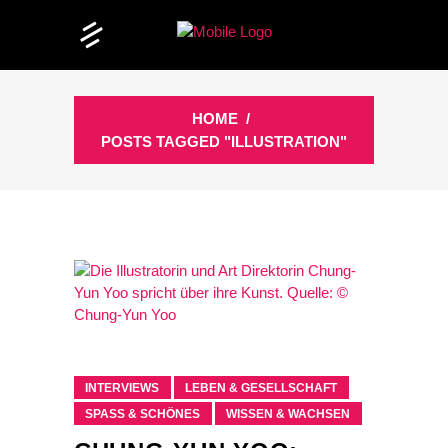
HOME
/
POSTS TAGGED "ILLUSTRATION"
INTERVIEWS
LEBEN & GESELLSCHAFT
SPASS & SCHÖNES
WISSEN & WACHSEN