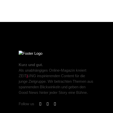
Kurz und gut.
Als unabhängiges Online-Magazin kreiert
ZEIT
j
UNG inspirierenden Content für die
junge Zielgruppe. Wir betrachten Themen aus
spannenden Blickwinkeln und geben den
Good News hinter jeder Story eine Bühne.
Follow us