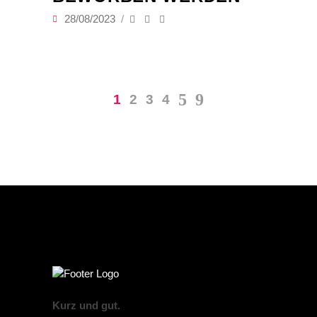
28/08/2023
1
2
3
4
Kurz und gut.