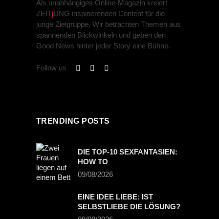
Als unabhängiges Online-Magazin kreiert
ZEIT
j
UNG inspirierenden Content für die
junge Zielgruppe. Wir betrachten Themen aus
spannenden Blickwinkeln und geben den
Good News hinter jeder Story eine Bühne.
Follow us
TRENDING POSTS
DIE TOP-10 SEXFANTASIEN:
HOW TO
09/08/2026
EINE IDEE LIEBE: IST
SELBSTLIEBE DIE LÖSUNG?