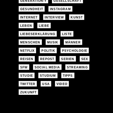
GENERATION-Y
GESELLSCHAFT
GESUNDHEIT
INSTAGRAM
INTERNET
INTERVIEW
KUNST
LEBEN
LIEBE
LIEBESERKLÄRUNG
LISTE
MENSCHEN
MUSIK
MÄNNER
NETFLIX
POLITIK
PSYCHOLOGIE
REISEN
REPOST
SERIEN
SEX
SFW
SOCIAL MEDIA
STREAMING
STUDIE
STUDIUM
TIPPS
TWITTER
USA
VIDEO
ZUKUNFT