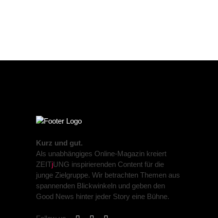
Kurz und gut.
Als unabhängiges Online-Magazin kreiert
ZEIT
j
UNG inspirierenden Content für die
junge Zielgruppe. Wir betrachten Themen aus
spannenden Blickwinkeln und geben den
Good News hinter jeder Story eine Bühne.