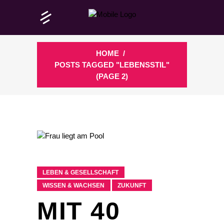
HOME
/
POSTS TAGGED "LEBENSSTIL"
(PAGE 2)
LEBEN & GESELLSCHAFT
WISSEN & WACHSEN
ZUKUNFT
MIT 40