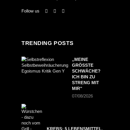
Follow us
TRENDING POSTS
„MEINE
GRÖSSTE S
CHWÄCHE? I
CH BIN ZU S
TRENG MIT M
IR“
07/08/2026
KREBS: 5 LEBENSMITTEL,