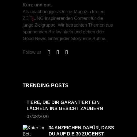
Kurz und gut.
Als unabhängiges Online-Magazin kreiert
ZEIT
j
UNG inspirierenden Content für die
junge Zielgruppe. Wir betrachten Themen aus
spannenden Blickwinkeln und geben den
Good News hinter jeder Story eine Bühne.
Follow us
TRENDING POSTS
TIERE, DIE DIR GARANTIERT EIN
LÄCHELN INS GESICHT ZAUBERN
07/08/2026
34 ANZEICHEN DAFÜR, DASS
DU AUF DIE 30 ZUGEHST