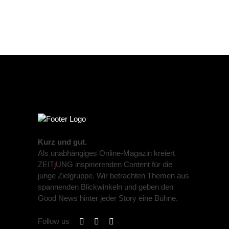
Kurz und gut.
Als unabhängiges Online-Magazin kreiert
ZEIT
j
UNG inspirierenden Content für die
junge Zielgruppe. Wir betrachten Themen aus
spannenden Blickwinkeln und geben den
Good News hinter jeder Story eine Bühne.
Follow us