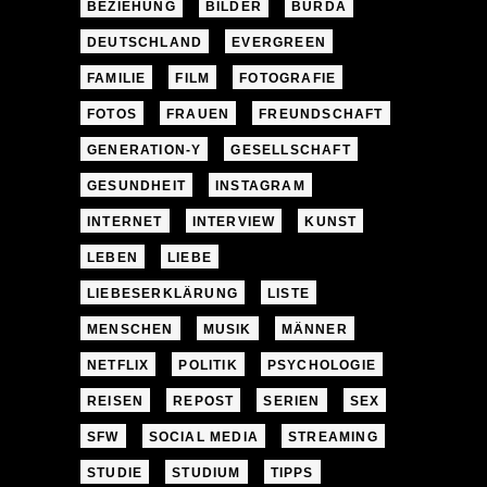
BEZIEHUNG
BILDER
BURDA
DEUTSCHLAND
EVERGREEN
FAMILIE
FILM
FOTOGRAFIE
FOTOS
FRAUEN
FREUNDSCHAFT
GENERATION-Y
GESELLSCHAFT
GESUNDHEIT
INSTAGRAM
INTERNET
INTERVIEW
KUNST
LEBEN
LIEBE
LIEBESERKLÄRUNG
LISTE
MENSCHEN
MUSIK
MÄNNER
NETFLIX
POLITIK
PSYCHOLOGIE
REISEN
REPOST
SERIEN
SEX
SFW
SOCIAL MEDIA
STREAMING
STUDIE
STUDIUM
TIPPS