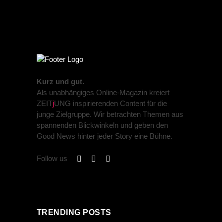
Kurz und gut.
Als unabhängiges Online-Magazin kreiert
ZEIT
j
UNG inspirierenden Content für die
junge Zielgruppe. Wir betrachten Themen aus
spannenden Blickwinkeln und geben den
Good News hinter jeder Story eine Bühne.
Follow us
TRENDING POSTS