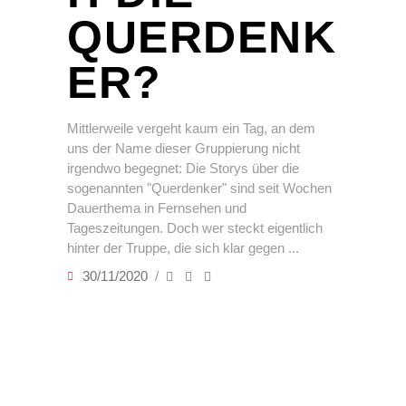
QUERDENK
ER?
Mittlerweile vergeht kaum ein Tag, an dem
uns der Name dieser Gruppierung nicht
irgendwo begegnet: Die Storys über die
sogenannten "Querdenker" sind seit Wochen
Dauerthema in Fernsehen und
Tageszeitungen. Doch wer steckt eigentlich
hinter der Truppe, die sich klar gegen
30/11/2020