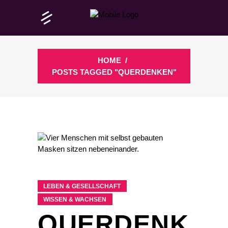
HOME
/
POSTS TAGGED "QUERDENKEN"
LEBEN & GESELLSCHAFT
WISSEN & WACHSEN
QUERDENK