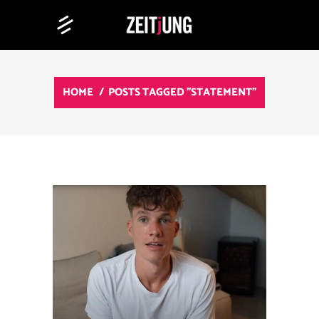
HOME
/
POSTS TAGGED "STATEMENT"