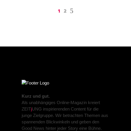
1
2
Kurz und gut.
Als unabhängiges Online-Magazin kreiert
ZEIT
j
UNG inspirierenden Content für die
junge Zielgruppe. Wir betrachten Themen aus
spannenden Blickwinkeln und geben den
Good News hinter jeder Story eine Bühne.