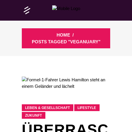
HOME
/
POSTS TAGGED "VEGANUARY"
LEBEN & GESELLSCHAFT
LIFESTYLE
ZUKUNFT
ÜBERRASC