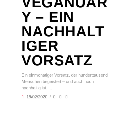
VEGANUAR
Y – EIN
NACHHALT
IGER
VORSATZ
Ein einmonatiger Vorsatz, der hunderttausend
Menschen begeistert – und auch noch
nachhaltig ist.
19/02/2020