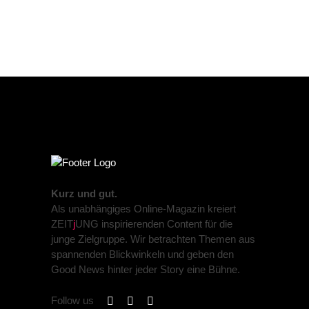
Kurz und gut.
Als unabhängiges Online-Magazin kreiert
ZEIT
j
UNG inspirierenden Content für die
junge Zielgruppe. Wir betrachten Themen aus
spannenden Blickwinkeln und geben den
Good News hinter jeder Story eine Bühne.
Follow us