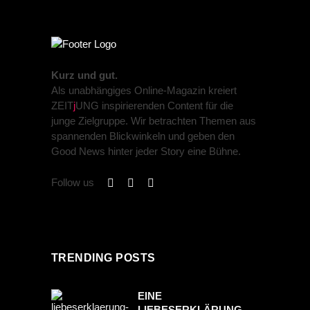
Kurz und gut.
Als unabhängiges Online-Magazin kreiert
ZEIT
j
UNG inspirierenden Content für die
junge Zielgruppe. Wir betrachten Themen aus
spannenden Blickwinkeln und geben den
Good News hinter jeder Story eine Bühne.
Follow us
TRENDING POSTS
EINE
LIEBESERKLÄRUNG