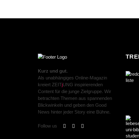
TRE
Kurz und gut.
Als unabhängiges Online-Magazin
kreiert ZEIT
j
UNG inspirierenden
Content für die junge Zielgruppe. Wir
betrachten Themen aus spannenden
Blickwinkeln und geben den Good
News hinter jeder Story eine Bühne.
Follow us