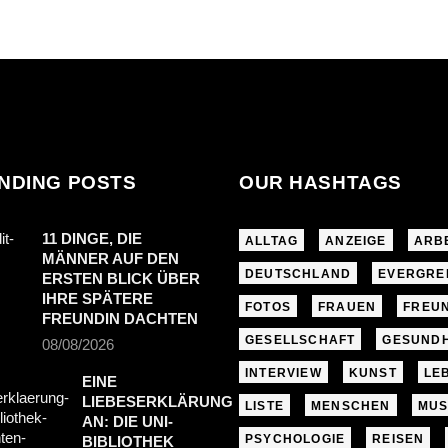
NDING POSTS
OUR HASHTAGS
11 DINGE, DIE
ALLTAG
ANZEIGE
ARB
MÄNNER AUF DEN
DEUTSCHLAND
EVERGRE
ERSTEN BLICK ÜBER
IHRE SPÄTERE
FOTOS
FRAUEN
FREU
FREUNDIN DACHTEN
GESELLSCHAFT
GESUNDH
08/08/2026
INTERVIEW
KUNST
LE
EINE
LIEBESERKLÄRUNG
LISTE
MENSCHEN
MUS
AN: DIE UNI-
PSYCHOLOGIE
REISEN
BIBLIOTHEK