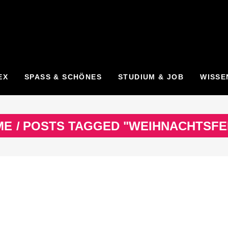
EX
SPASS & SCHÖNES
STUDIUM & JOB
WISSE
ME
/
POSTS TAGGED "WEIHNACHTSFE