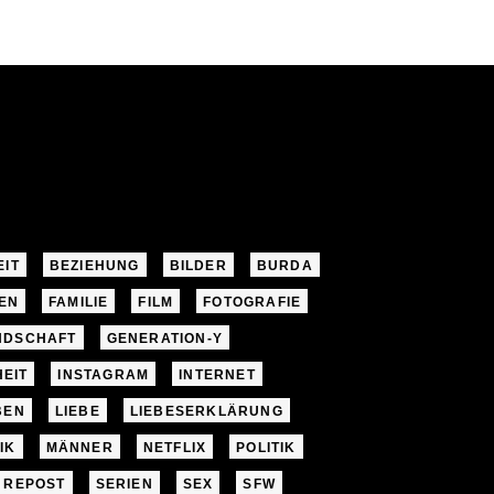
EIT
BEZIEHUNG
BILDER
BURDA
EN
FAMILIE
FILM
FOTOGRAFIE
NDSCHAFT
GENERATION-Y
EIT
INSTAGRAM
INTERNET
BEN
LIEBE
LIEBESERKLÄRUNG
IK
MÄNNER
NETFLIX
POLITIK
REPOST
SERIEN
SEX
SFW