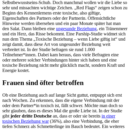
Selbstbewusstseins-Schub. Doch manchmal wollen wir die Liebe so
sehr und missachten wichtige Zeichen. „Red Flags“ zeigen schon zu
Beginn des Kennenlernens erste toxische, also giftige,
Eigenschaften des Partners oder der Partnerin. Offensichtliche
Hinweise werden übersehen und ein paar Monate später hat man
den Salat. Dann bleiben eine
ungesunde Beziehung
, ein Tränenmeer
und ein Herz, das Risse bekommt. Eine Parship-Studie widmet sich
nun dem Thema „Toxische Beziehung – wenn Liebe giftig ist“ und
zeigt damit, dass diese Art von ungesunder Beziehung weit
verbreitet ist. In der Studie befragen sie rund 1.000
Teilnehmer*innen. Dabei kam heraus, dass viele Befragten eine
oder mehrere solcher Verbindungen hinter sich haben und eine
toxische Beziehung nicht mehr glücklich macht, sondern Kraft und
Energie kostet.
Frauen sind öfter betroffen
Ob eine Beziehung auch auf lange Sicht guttut, entpuppt sich erst
nach Wochen. Zu erkennen, dass die eigene Verbindung mit der
oder dem Partner*in toxisch ist, fällt schwer. Möchte man doch so
sehr glauben, dass es dieses Mal die große Liebe ist. In der Studie
gibt
jeder dritte Deutsche
an, dass er oder sie bereits
in einer
toxischen Beziehung war
(36%), also eine Verbindung, die eher
tiefen Schmerz als Schmetterlinge im Bauch bedeutet. Ein weiteres