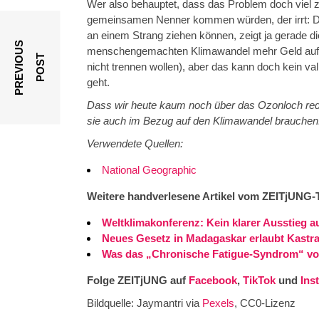
Wer also behauptet, dass das Problem doch viel zu
gemeinsamen Nenner kommen würden, der irrt: Da
an einem Strang ziehen können, zeigt ja gerade di
P
R
E
V
I
O
U
S
P
O
S
menschengemachten Klimawandel mehr Geld auf de
T
nicht trennen wollen), aber das kann doch kein v
geht.
Dass wir heute kaum noch über das Ozonloch reden,
sie auch im Bezug auf den Klimawandel brauchen
Verwendete Quellen:
National Geographic
Weitere handverlesene Artikel vom ZEITjUNG-
Weltklimakonferenz: Kein klarer Ausstieg au
Neues Gesetz in Madagaskar erlaubt Kastra
Was das „Chronische Fatigue-Syndrom“ von
Folge ZEITjUNG auf
Facebook
,
TikTok
und
Ins
Bildquelle: Jaymantri via
Pexels
, CC0-Lizenz