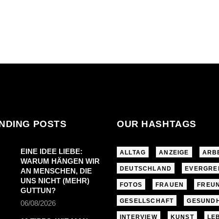
NDING POSTS
OUR HASHTAGS
EINE IDEE LIEBE:
ALLTAG
ANZEIGE
ARB
WARUM HÄNGEN WIR
DEUTSCHLAND
EVERGRE
AN MENSCHEN, DIE
UNS NICHT (MEHR)
FOTOS
FRAUEN
FREU
GUTTUN?
GESELLSCHAFT
GESUNDH
06/08/2026
INTERVIEW
KUNST
LE