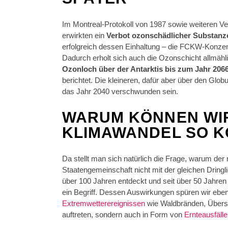
Im Montreal-Protokoll von 1987 sowie weiteren V
erwirkten ein
Verbot ozonschädlicher Substanz
erfolgreich dessen Einhaltung – die FCKW-Konzent
Dadurch erholt sich auch die Ozonschicht allmäh
Ozonloch über der Antarktis bis zum Jahr 206
berichtet. Die kleineren, dafür aber über den Glob
das Jahr 2040 verschwunden sein.
WARUM KÖNNEN WIR
KLIMAWANDEL SO K
Da stellt man sich natürlich die Frage, warum d
Staatengemeinschaft nicht mit der gleichen Dringl
über 100 Jahren entdeckt und seit über 50 Jahr
ein Begriff. Dessen Auswirkungen spüren wir ebenf
Extremwetterereignissen
wie Waldbränden, Über
auftreten, sondern auch in Form von
Ernteausfäll