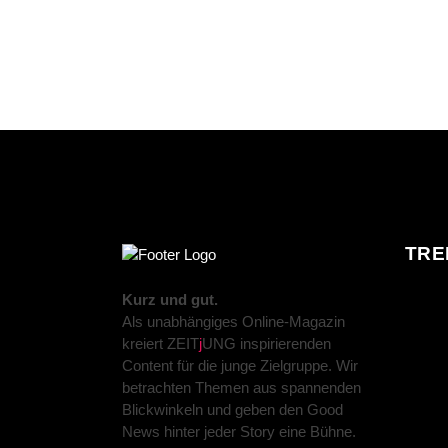
TRE
Kurz und gut.
Als unabhängiges Online-Magazin
kreiert ZEIT
j
UNG inspirierenden
Content für die junge Zielgruppe. Wir
betrachten Themen aus spannenden
Blickwinkeln und geben den Good
News hinter jeder Story eine Bühne.