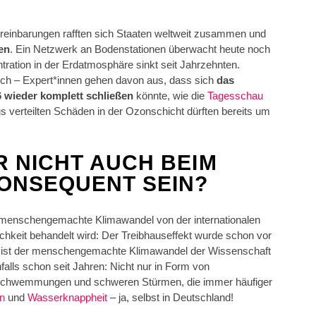
ereinbarungen rafften sich Staaten weltweit zusammen und
en
. Ein Netzwerk an Bodenstationen überwacht heute noch
ration in der Erdatmosphäre sinkt seit Jahrzehnten.
lich – Expert*innen gehen davon aus, dass sich
das
6 wieder komplett schließen
könnte, wie die
Tagesschau
us verteilten Schäden in der Ozonschicht dürften bereits um
 NICHT AUCH BEIM
ONSEQUENT SEIN?
er menschengemachte Klimawandel von der internationalen
ichkeit behandelt wird: Der Treibhauseffekt wurde schon vor
en ist der menschengemachte Klimawandel der Wissenschaft
alls schon seit Jahren: Nicht nur in Form von
schwemmungen und schweren Stürmen, die immer häufiger
en
und
Wasserknappheit
– ja, selbst in Deutschland!