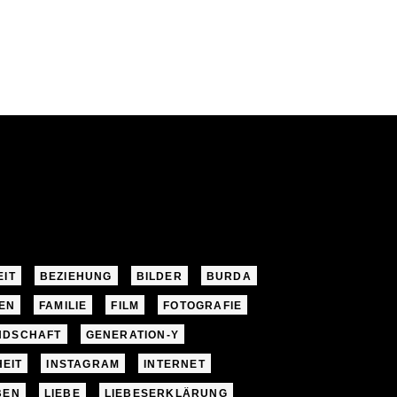
EIT
BEZIEHUNG
BILDER
BURDA
EN
FAMILIE
FILM
FOTOGRAFIE
NDSCHAFT
GENERATION-Y
EIT
INSTAGRAM
INTERNET
BEN
LIEBE
LIEBESERKLÄRUNG