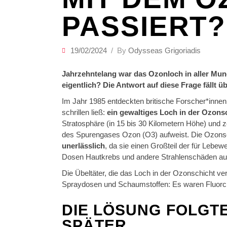
PASSIERT?
19/02/2024
By
Odysseas Grigoriadis
Jahrzehntelang war das Ozonloch in aller Mu
eigentlich? Die Antwort auf diese Frage fällt 
Im Jahr 1985 entdeckten britische Forscher*innen 
schrillen ließ:
ein gewaltiges Loch in der Ozons
Stratosphäre (in 15 bis 30 Kilometern Höhe) und 
des Spurengases Ozon (O3) aufweist. Die Ozonsc
unerlässlich
, da sie einen Großteil der für Lebe
Dosen Hautkrebs und andere Strahlenschäden aus
Die Übeltäter, die das Loch in der Ozonschicht v
Spraydosen und Schaumstoffen: Es waren Fluorc
DIE LÖSUNG FOLGT
SPÄTER