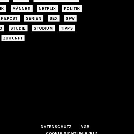
IK
MÄNNER
NETFLIX
POLITIK
REPOST
SERIEN
SEX
SFW
G
STUDIE
STUDIUM
TIPPS
ZUKUNFT
DATENSCHUTZ
AGB
COOKIE-RICHTLINIE (EU)