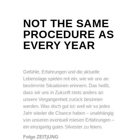
NOT THE SAME
PROCEDURE AS
EVERY YEAR
Gefühle, Erfahrungen und die aktuelle
Lebenslage spielen mit ein, wie wir uns an
bestimmte Situationen erinnern. Das heißt,
dass wir uns in Zukunft stets anders an
unsere Vergangenheit zurück besinnen
werden. Was doch gut ist: weil wir so jedes
Jahr wieder die Chance haben – unabhängig
von unseren eventuell miesen Erfahrungen –
ein einzigartig gutes Silvester zu feiern.
Folge ZEITjUNG