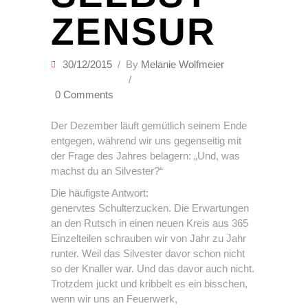
ZENSUR
30/12/2015
By
Melanie Wolfmeier
0 Comments
Der Dezember läuft gemütlich seinem Ende
entgegen, während wir uns gegenseitig mit
der Frage des Jahres belagern: „Und, was
machst du an Silvester?“
Die häufigste Antwort:
genervtes Schulterzucken. Die Erwartungen
an den Rutsch in einen neuen Kreis aus 365
Einzelteilen schrauben wir von Jahr zu Jahr
runter. Weil das Silvester davor schon nicht
so der Knaller war. Und das davor auch nicht.
Trotzdem juckt und kribbelt es ein bisschen,
wenn wir uns an Feuerwerk,