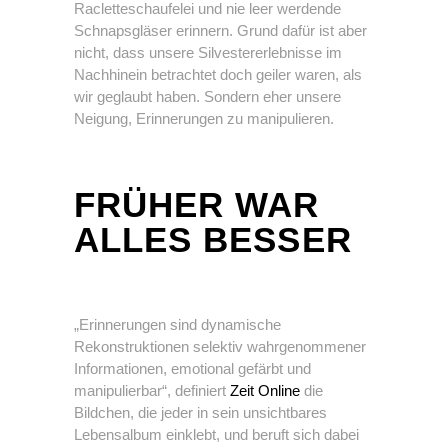
Racletteschaufelei und nie leer werdende
Schnapsgläser erinnern. Grund dafür ist aber
nicht, dass unsere Silvestererlebnisse im
Nachhinein betrachtet doch geiler waren, als
wir geglaubt haben. Sondern eher unsere
Neigung, Erinnerungen zu manipulieren.
FRÜHER WAR
ALLES BESSER
„Erinnerungen sind dynamische
Rekonstruktionen selektiv wahrgenommener
Informationen, emotional gefärbt und
manipulierbar“, definiert
Zeit Online
die
Bildchen, die jeder in sein unsichtbares
Lebensalbum einklebt, und beruft sich dabei