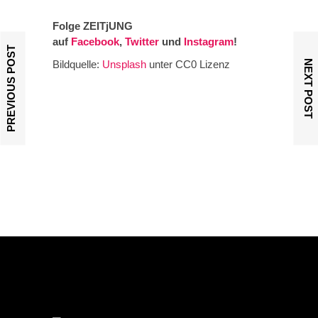
Folge ZEITjUNG
auf
Facebook
,
Twitter
und
Instagram
!
PREVIOUS POST
NEXT POST
Bildquelle:
Unsplash
unter CC0 Lizenz