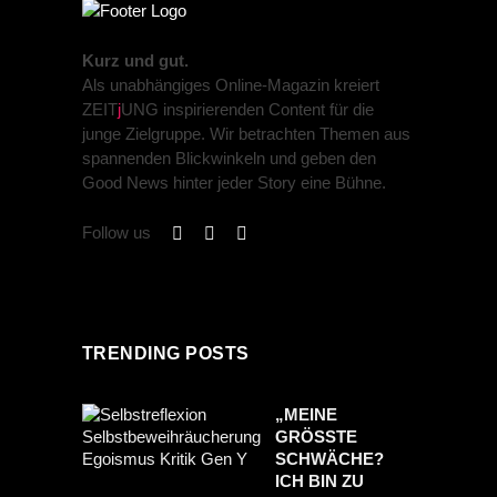
Kurz und gut.
Als unabhängiges Online-Magazin kreiert
ZEIT
j
UNG inspirierenden Content für die
junge Zielgruppe. Wir betrachten Themen aus
spannenden Blickwinkeln und geben den
Good News hinter jeder Story eine Bühne.
Follow us
TRENDING POSTS
„MEINE
GRÖSSTE S
CHWÄCHE? I
CH BIN ZU S