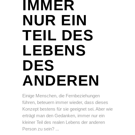
IMMER
NUR EIN
TEIL DES
LEBENS
DES
ANDEREN
Einige Menschen, die Fernbeziehungen
führen, beteuern immer wieder, dass dieses
Konzept bestens für sie geeignet sei. Aber wie
erträgt man den Gedanken, immer nur ein
kleiner Teil des realen Lebens der anderen
Person zu sein?