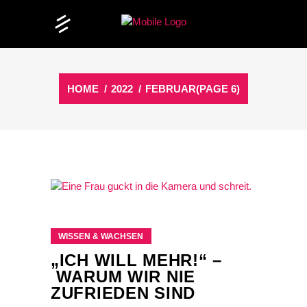
HOME
/
2022
/
FEBRUAR
(PAGE 6)
WISSEN & WACHSEN
„ICH WILL MEHR!“ –
WARUM WIR NIE
ZUFRIEDEN SIND