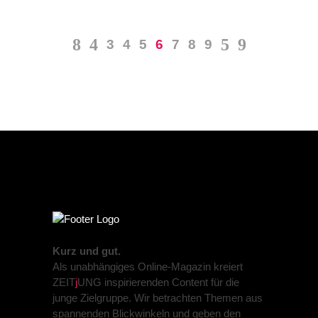
3
4
5
6
7
8
9
Kurz und gut.
Als unabhängiges Online-Magazin kreiert
ZEIT
j
UNG inspirierenden Content für die
junge Zielgruppe. Wir betrachten Themen aus
spannenden Blickwinkeln und geben den