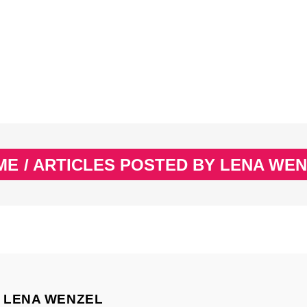
EX
SPASS & SCHÖNES
STUDIUM & JOB
WISSE
EX
SPASS & SCHÖNES
STUDIUM & JOB
WISSE
ME
/
ARTICLES POSTED BY LENA WE
LENA WENZEL