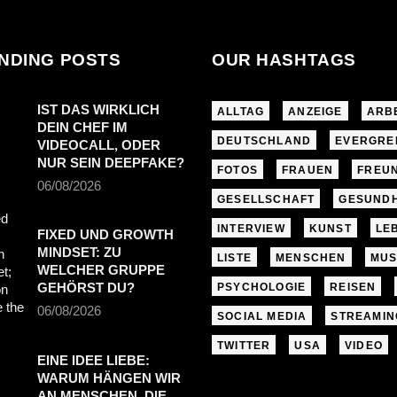
NDING POSTS
OUR HASHTAGS
IST DAS WIRKLICH
ALLTAG
ANZEIGE
ARB
DEIN CHEF IM
DEUTSCHLAND
EVERGRE
VIDEOCALL, ODER
NUR SEIN DEEPFAKE?
FOTOS
FRAUEN
FREU
06/08/2026
GESELLSCHAFT
GESUNDH
INTERVIEW
KUNST
LE
FIXED UND GROWTH
MINDSET: ZU
LISTE
MENSCHEN
MUS
WELCHER GRUPPE
GEHÖRST DU?
PSYCHOLOGIE
REISEN
06/08/2026
SOCIAL MEDIA
STREAMIN
TWITTER
USA
VIDEO
EINE IDEE LIEBE:
WARUM HÄNGEN WIR
AN MENSCHEN, DIE