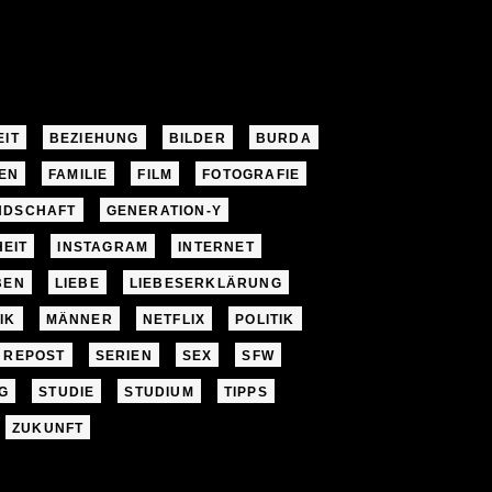
EIT
BEZIEHUNG
BILDER
BURDA
EN
FAMILIE
FILM
FOTOGRAFIE
NDSCHAFT
GENERATION-Y
EIT
INSTAGRAM
INTERNET
BEN
LIEBE
LIEBESERKLÄRUNG
IK
MÄNNER
NETFLIX
POLITIK
REPOST
SERIEN
SEX
SFW
G
STUDIE
STUDIUM
TIPPS
ZUKUNFT