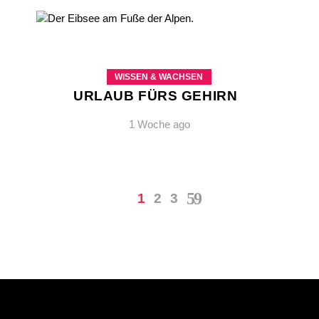
WISSEN & WACHSEN
URLAUB FÜRS GEHIRN
1 Woche ago
1
2
3