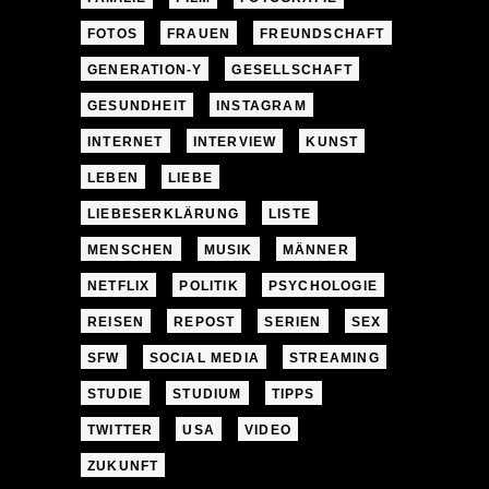
FOTOS
FRAUEN
FREUNDSCHAFT
GENERATION-Y
GESELLSCHAFT
GESUNDHEIT
INSTAGRAM
INTERNET
INTERVIEW
KUNST
LEBEN
LIEBE
LIEBESERKLÄRUNG
LISTE
MENSCHEN
MUSIK
MÄNNER
NETFLIX
POLITIK
PSYCHOLOGIE
REISEN
REPOST
SERIEN
SEX
SFW
SOCIAL MEDIA
STREAMING
STUDIE
STUDIUM
TIPPS
TWITTER
USA
VIDEO
ZUKUNFT