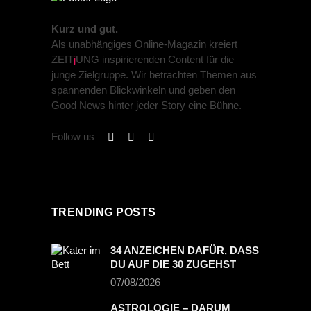
Kurz und gut.
Als unabhängiges Online-Magazin kreiert
ZEIT
j
UNG inspirierenden Content für die
junge Zielgruppe. Wir betrachten Themen aus
spannenden Blickwinkeln und geben den
Good News hinter jeder Story eine Bühne.
Follow us
TRENDING POSTS
34 ANZEICHEN DAFÜR, DASS
DU AUF DIE 30 ZUGEHST
07/08/2026
ASTROLOGIE – DARUM