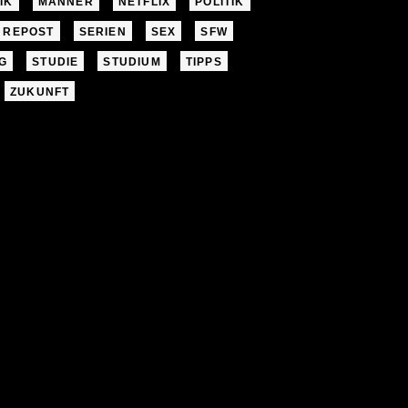
IK
MÄNNER
NETFLIX
POLITIK
REPOST
SERIEN
SEX
SFW
G
STUDIE
STUDIUM
TIPPS
ZUKUNFT