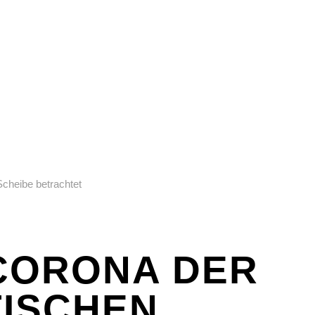
EX
SPASS & SCHÖNES
STUDIUM & JOB
WISSE
EX
SPASS & SCHÖNES
STUDIUM & JOB
WISSE
CORONA DER
ISCHEN