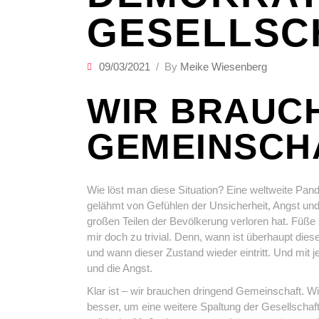
GESELLSC
09/03/2021
By
Meike Wiesenberg
WIR BRAUC
GEMEINSCH
Wie löst man diese Situation? Eine weltweite Pande
gelähmt von Gefühlen der Unsicherheit, Angst un
großen Teilen der Bevölkerung verloren hat. Füße 
mir doch zu trivial. Denn, wann ist überhaupt die
und wann dieser Zustand wieder eintritt. Und mit 
und die Angst.
Klar ist – wir brauchen dringend Gemeinschaft. W
besser, um eine weitere Spaltung der Gesellschaft 