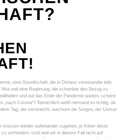
HAFT?
HEN
AFT!
mie, eine Gesellschaft, die in Distanz voneinander lebt,
d Wut und eine Regierung, die scheinbar den Bezug zu
stillhalten und auf das Ende der Pandemie warten, scheint
ses „nach Corona“? Tatsächlich weiß niemand so richtig, ob
jedem Tag, der verstreicht, wachsen die Sorgen, der Unmut
ir müssen wieder aufeinander zugehen, je früher desto
zu verhindern. Und weil wir in diesem Fall nicht auf