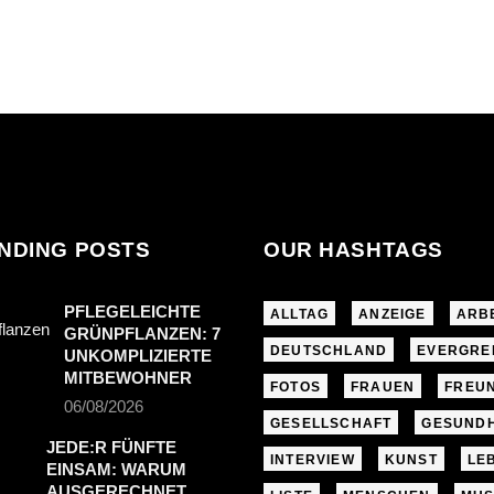
NDING POSTS
OUR HASHTAGS
PFLEGELEICHTE
ALLTAG
ANZEIGE
ARB
GRÜNPFLANZEN: 7
DEUTSCHLAND
EVERGRE
UNKOMPLIZIERTE
MITBEWOHNER
FOTOS
FRAUEN
FREU
06/08/2026
GESELLSCHAFT
GESUNDH
JEDE:R FÜNFTE
INTERVIEW
KUNST
LE
EINSAM: WARUM
AUSGERECHNET