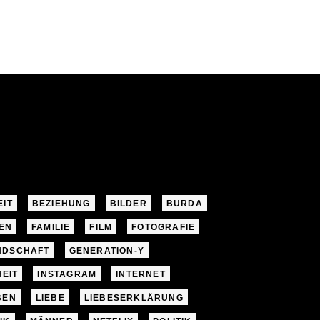
EIT
BEZIEHUNG
BILDER
BURDA
EN
FAMILIE
FILM
FOTOGRAFIE
NDSCHAFT
GENERATION-Y
EIT
INSTAGRAM
INTERNET
BEN
LIEBE
LIEBESERKLÄRUNG