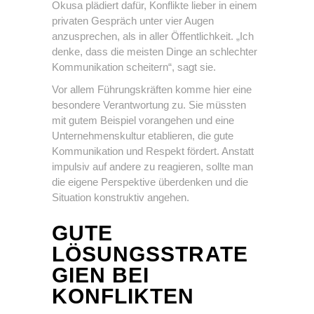
Okusa plädiert dafür, Konflikte lieber in einem
privaten Gespräch unter vier Augen
anzusprechen, als in aller Öffentlichkeit. „Ich
denke, dass die meisten Dinge an schlechter
Kommunikation scheitern“, sagt sie.
Vor allem Führungskräften komme hier eine
besondere Verantwortung zu. Sie müssten
mit gutem Beispiel vorangehen und eine
Unternehmenskultur etablieren, die gute
Kommunikation und Respekt fördert. Anstatt
impulsiv auf andere zu reagieren, sollte man
die eigene Perspektive überdenken und die
Situation konstruktiv angehen.
GUTE
LÖSUNGSSTRATE
GIEN BEI
KONFLIKTEN