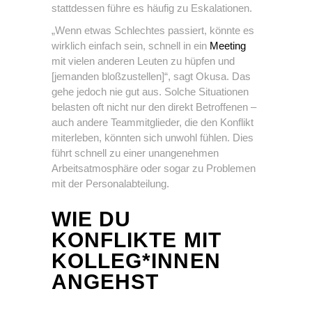
stattdessen führe es häufig zu Eskalationen.
„Wenn etwas Schlechtes passiert, könnte es
wirklich einfach sein, schnell in ein
Meeting
mit vielen anderen Leuten zu hüpfen und
[jemanden bloßzustellen]“, sagt Okusa. Das
gehe jedoch nie gut aus. Solche Situationen
belasten oft nicht nur den direkt Betroffenen –
auch andere Teammitglieder, die den Konflikt
miterleben, könnten sich unwohl fühlen. Dies
führt schnell zu einer unangenehmen
Arbeitsatmosphäre oder sogar zu Problemen
mit der Personalabteilung.
WIE DU
KONFLIKTE MIT
KOLLEG*INNEN
ANGEHST