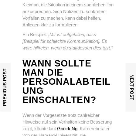
Kleiman, die Situation in einem sachlichen Ton
anzusprechen. Sich Notizen zu konkreten
Vorfällen zu machen, kann dabei helfen,
Anliegen klar zu formulieren.
Ein Beispiel:
„Mir ist aufgefallen, dass
[Beispiel für schlechte Kommunikation]. Es
wäre hilfreich, wenn du stattdessen dies tust.“
WANN SOLLTE
MAN DIE
PREVIOUS POST
NEXT POST
PERSONALABTEIL
UNG
EINSCHALTEN?
Wenn der Vorgesetzte trotz zahlreicher
Hinweise auf sein Verhalten keine Besserung
zeigt, könnte laut
Gorick Ng
, Karriereberater
von der Harvard-Universität, die