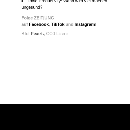
Toxic Productivity: Wann wird viel machen
ungesund?
Folge ZEITjUNG
auf
Facebook
,
TikTok
und
Instagram
!
Bild:
Pexels
, CC0-Lizenz