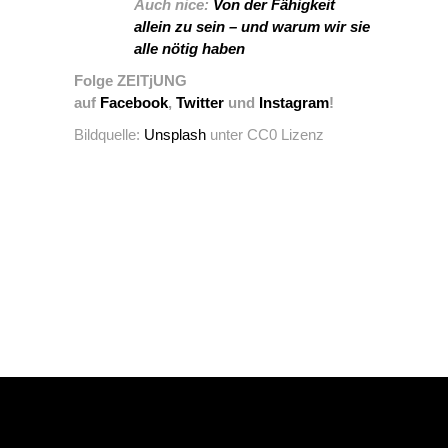
Auch nice:
Von der Fähigkeit
allein zu sein – und warum wir sie
alle nötig haben
Folge ZEITjUNG
auf
Facebook
,
Twitter
und
Instagram
!
Bildquelle:
Unsplash
unter CC0 Lizenz