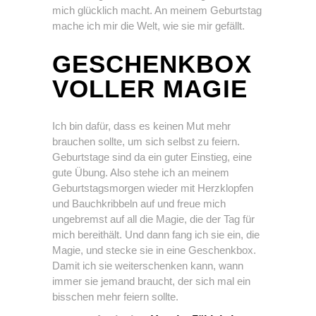
mich glücklich macht. An meinem Geburtstag
mache ich mir die Welt, wie sie mir gefällt.
GESCHENKBOX
VOLLER MAGIE
Ich bin dafür, dass es keinen Mut mehr
brauchen sollte, um sich selbst zu feiern.
Geburtstage sind da ein guter Einstieg, eine
gute Übung. Also stehe ich an meinem
Geburtstagsmorgen wieder mit Herzklopfen
und Bauchkribbeln auf und freue mich
ungebremst auf all die Magie, die der Tag für
mich bereithält. Und dann fang ich sie ein, die
Magie, und stecke sie in eine Geschenkbox.
Damit ich sie weiterschenken kann, wann
immer sie jemand braucht, der sich mal ein
bisschen mehr feiern sollte.