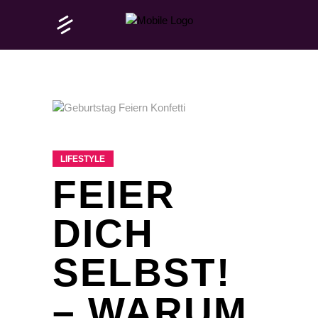
LIFESTYLE
FEIER
DICH
SELBST!
– WARUM