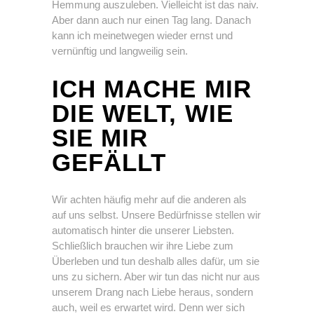
Hemmung auszuleben. Vielleicht ist das naiv.
Aber dann auch nur einen Tag lang. Danach
kann ich meinetwegen wieder ernst und
vernünftig und langweilig sein.
ICH MACHE MIR
DIE WELT, WIE
SIE MIR
GEFÄLLT
Wir achten häufig mehr auf die anderen als
auf uns selbst. Unsere Bedürfnisse stellen wir
automatisch hinter die unserer Liebsten.
Schließlich brauchen wir ihre Liebe zum
Überleben und tun deshalb alles dafür, um sie
uns zu sichern. Aber wir tun das nicht nur aus
unserem Drang nach Liebe heraus, sondern
auch, weil es erwartet wird. Denn wer sich