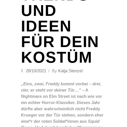
UND
IDEEN
FÜR DEIN
KOSTÜM
28/10/2021
By
Katja Stenzel
„Eins, zwei, Freddy kommt vorbei – drei,
vier, er steht vor deiner Tür…“
– A
Nightmare on Elm Street ist nach wie vor
ein echter Horror-Klassiker. Dieses Jahr
dürfte aber wahrscheinlich nicht Freddy
Krueger vor der Tür stehen, sondern eher
eine*r der roten Soldat*innen aus
Squid