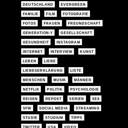
DEUTSCHLAND
EVERGREEN
FAMILIE
FILM
FOTOGRAFIE
FOTOS
FRAUEN
FREUNDSCHAFT
GENERATION-Y
GESELLSCHAFT
GESUNDHEIT
INSTAGRAM
INTERNET
INTERVIEW
KUNST
LEBEN
LIEBE
LIEBESERKLÄRUNG
LISTE
MENSCHEN
MUSIK
MÄNNER
NETFLIX
POLITIK
PSYCHOLOGIE
REISEN
REPOST
SERIEN
SEX
SFW
SOCIAL MEDIA
STREAMING
STUDIE
STUDIUM
TIPPS
TWITTER
USA
VIDEO