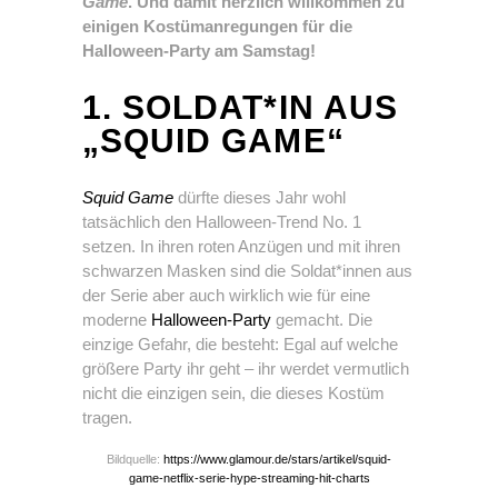
Game
. Und damit herzlich willkommen zu
einigen Kostümanregungen für die
Halloween-Party am Samstag!
1. SOLDAT*IN AUS
„SQUID GAME“
Squid Game
dürfte dieses Jahr wohl
tatsächlich den Halloween-Trend No. 1
setzen. In ihren roten Anzügen und mit ihren
schwarzen Masken sind die Soldat*innen aus
der Serie aber auch wirklich wie für eine
moderne
Halloween-Party
gemacht. Die
einzige Gefahr, die besteht: Egal auf welche
größere Party ihr geht – ihr werdet vermutlich
nicht die einzigen sein, die dieses Kostüm
tragen.
Bildquelle:
https://www.glamour.de/stars/artikel/squid-
game-netflix-serie-hype-streaming-hit-charts