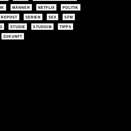
IK
MÄNNER
NETFLIX
POLITIK
REPOST
SERIEN
SEX
SFW
G
STUDIE
STUDIUM
TIPPS
ZUKUNFT