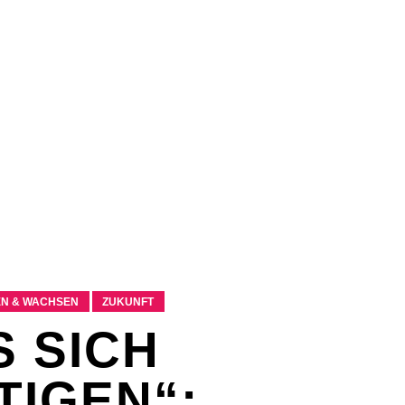
EX
SPASS & SCHÖNES
STUDIUM & JOB
WISSE
EX
SPASS & SCHÖNES
STUDIUM & JOB
WISSE
EN & WACHSEN
ZUKUNFT
 SICH
TIGEN“: