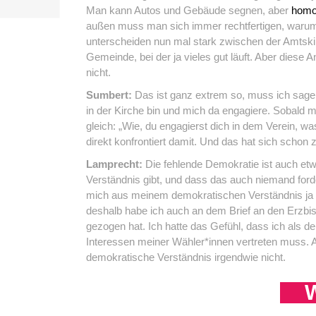
Man kann Autos und Gebäude segnen, aber
homo
außen muss man sich immer rechtfertigen, warum m
unterscheiden nun mal stark zwischen der Amtski
Gemeinde, bei der ja vieles gut läuft. Aber diese A
nicht.
Sumbert:
Das ist ganz extrem so, muss ich sagen
in der Kirche bin und mich da engagiere. Sobald m
gleich: „Wie, du engagierst dich in dem Verein, wa
direkt konfrontiert damit. Und das hat sich schon 
Lamprecht:
Die fehlende Demokratie ist auch etw
Verständnis gibt, und dass das auch niemand forde
mich aus meinem demokratischen Verständnis ja üb
deshalb habe ich auch an dem Brief an den Erzbi
gezogen hat. Ich hatte das Gefühl, dass ich als d
Interessen meiner Wähler*innen vertreten muss. A
demokratische Verständnis irgendwie nicht.
W