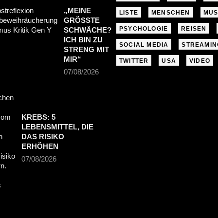
„MEINE
LISTE
MENSCHEN
MUS
GRÖSSTE S
PSYCHOLOGIE
REISEN
CHWÄCHE? I
CH BIN ZU S
SOCIAL MEDIA
STREAMIN
TRENG MIT M
IR“
TWITTER
USA
VIDEO
07/08/2026
KREBS: 5
LEBENSMITTEL, DIE
DAS RISIKO
ERHÖHEN
07/08/2026