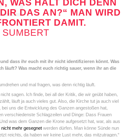
, WAS HÄLT DICH DENN D
IR DAS AN?“ MAN WIRD D
RONTIERT DAMIT.
X SUMBERT
nd dass ihr euch mit ihr nicht identifizieren könnt. Was
h läuft? Was macht euch richtig sauer, wenn ihr an die
mdrehen und mal fragen, was denn richtig läuft.
icht sagen. Ich finde, bei all der Kritik, die wir geübt haben,
lt, läuft ja auch vieles gut. Also, die Kirche tut ja auch viel
, bei uns die Entwicklung des Ganzen angestoßen hat,
ren verschiedenste Schlagzeilen und Dinge: Dass Frauen
. Und was dem Ganzen die Krone aufgesetzt hat, war, als aus
 nicht mehr gesegnet
werden dürfen. Man könne Sünde nun
tzt reichts, da haben wir keine Lust mehr, das mitzutragen.“