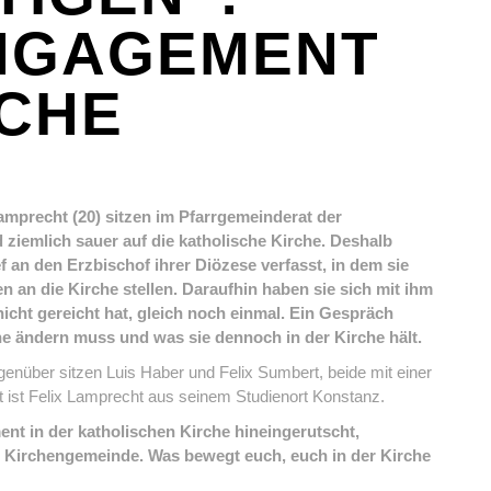
NGAGEMENT
RCHE
Lamprecht (20) sitzen im Pfarrgemeinderat der
ziemlich sauer auf die katholische Kirche. Deshalb
f an den Erzbischof ihrer Diözese verfasst, in dem sie
 an die Kirche stellen. Daraufhin haben sie sich mit ihm
icht gereicht hat, gleich noch einmal. Ein Gespräch
he ändern muss und was sie dennoch in der Kirche hält.
enüber sitzen Luis Haber und Felix Sumbert, beide mit einer
t ist Felix Lamprecht aus seinem Studienort Konstanz.
ent in der katholischen Kirche hineingerutscht,
rer Kirchengemeinde. Was bewegt euch, euch in der Kirche