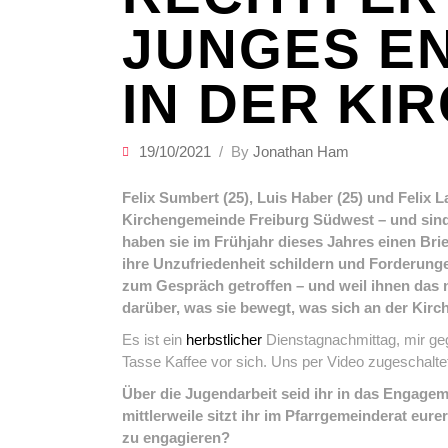
JUNGES E
IN DER KI
19/10/2021
By
Jonathan Ham
Felix Sumbert (25), Luis Haber (25) und Felix 
Kirchengemeinde Freiburg Südwest – und sind 
haben sie im Frühjahr dieses Jahres einen Brie
ihre Unzufriedenheit schildern und Forderungen
zum Gespräch getroffen – und weil ihnen das n
darüber, was sie bewegt, was sich an der Kirc
Es ist ein
herbstlicher
Dienstagnachmittag, mir geg
Tasse Kaffee vor sich. Uns per Video zugeschalte
Über die Jugendarbeit seid ihr in das Engagem
mittlerweile sitzt ihr im Pfarrgemeinderat eu
zu engagieren?