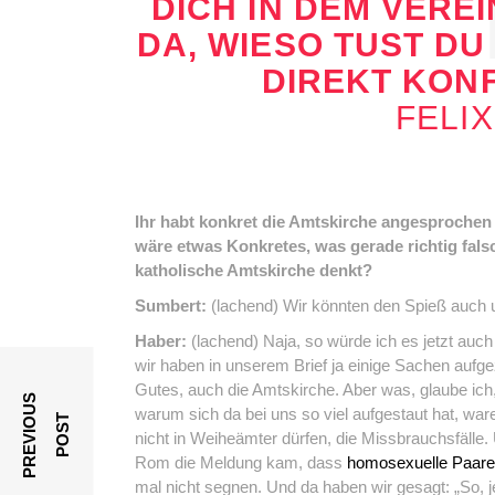
ICH IN DEM VEREIN
A, WIESO TUST DU D
IREKT KONF
FELI
Ihr habt konkret die Amtskirche angesprochen u
wäre etwas Konkretes, was gerade richtig falsc
katholische Amtskirche denkt?
Sumbert:
(lachend) Wir könnten den Spieß auch u
Haber:
(lachend) Naja, so würde ich es jetzt auch n
wir haben in unserem Brief ja einige Sachen aufgezäh
Gutes, auch die Amtskirche. Aber was, glaube ich
P
R
E
V
I
O
U
S
P
O
S
warum sich da bei uns so viel aufgestaut hat, wa
T
nicht in Weiheämter dürfen, die Missbrauchsfälle
Rom die Meldung kam, dass
homosexuelle Paare
mal nicht segnen. Und da haben wir gesagt: „So, je