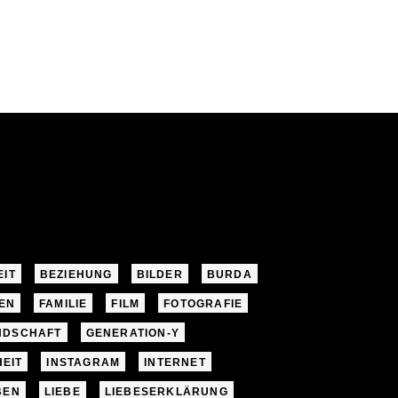
EIT
BEZIEHUNG
BILDER
BURDA
EN
FAMILIE
FILM
FOTOGRAFIE
NDSCHAFT
GENERATION-Y
EIT
INSTAGRAM
INTERNET
BEN
LIEBE
LIEBESERKLÄRUNG