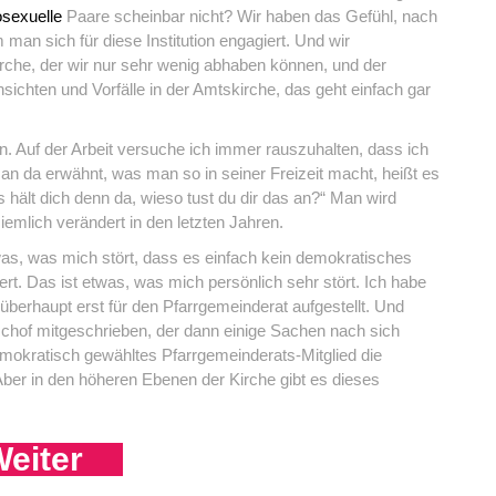
sexuelle
Paare scheinbar nicht? Wir haben das Gefühl, nach
an sich für diese Institution engagiert. Und wir
rche, der wir nur sehr wenig abhaben können, und der
nsichten und Vorfälle in der Amtskirche, das geht einfach gar
. Auf der Arbeit versuche ich immer rauszuhalten, dass ich
an da erwähnt, was man so in seiner Freizeit macht, heißt es
s hält dich denn da, wieso tust du dir das an?“ Man wird
ziemlich verändert in den letzten Jahren.
as, was mich stört, dass es einfach kein demokratisches
rt. Das ist etwas, was mich persönlich sehr stört. Ich habe
erhaupt erst für den Pfarrgemeinderat aufgestellt. Und
schof mitgeschrieben, der dann einige Sachen nach sich
emokratisch gewähltes Pfarrgemeinderats-Mitglied die
ber in den höheren Ebenen der Kirche gibt es dieses
eiter