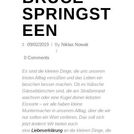
SPRINGST
EEN
09/02/2019
By
Niklas Nowak
0 Comments
Es sind die kleinen Dinge, die uns unseren
tristen Alltag versüßen und das Leben ein
bisschen besser machen. Ob es hübsche
Gänseblümchen sind, die am Straßenrand
wachsen oder eine Kugel deiner liebsten
Eissorte – wir alle haben kleine
Muntermacher in unserem Alltag, über die wir
nur selten ein Wort verlieren. Das soll sich
jetzt ändern! Wir bieten euch
eine
Liebeserklärung
an die kleinen Dinge, die