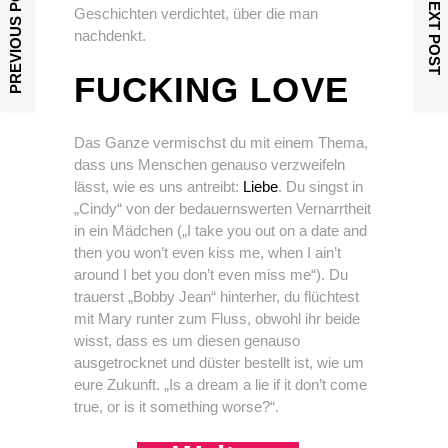
PREVIOUS POST
NEXT POST
Geschichten verdichtet, über die man
nachdenkt.
FUCKING LOVE
Das Ganze vermischst du mit einem Thema,
dass uns Menschen genauso verzweifeln
lässt, wie es uns antreibt:
Liebe
. Du singst in
„Cindy“ von der bedauernswerten Vernarrtheit
in ein Mädchen („I take you out on a date and
then you won’t even kiss me, when I ain’t
around I bet you don’t even miss me“). Du
trauerst „Bobby Jean“ hinterher, du flüchtest
mit Mary runter zum Fluss, obwohl ihr beide
wisst, dass es um diesen genauso
ausgetrocknet und düster bestellt ist, wie um
eure Zukunft. „Is a dream a lie if it don’t come
true, or is it something worse?“.