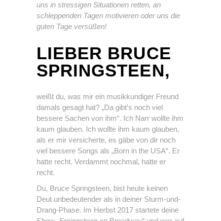
uns in stressigen Situationen retten, an
schleppenden Tagen motivieren oder uns die
guten Tage versüßen!
LIEBER BRUCE
SPRINGSTEEN,
weißt du, was mir ein musikkundiger Freund
damals gesagt hat? „Da gibt’s noch viel
bessere Sachen von ihm“. Ich Narr wollte ihm
kaum glauben. Ich wollte ihm kaum glauben,
als er mir versicherte, es gäbe von dir noch
viel bessere Songs als „Born in the USA“. Er
hatte recht. Verdammt nochmal, hatte er
recht.
Du, Bruce Springsteen, bist heute keinen
Deut unbedeutender als in deiner Sturm-und-
Drang-Phase. Im Herbst 2017 startete deine
Show „Springsteen on Broadway“ und war auf