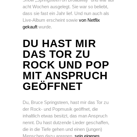
acht Wochen ausgelegt. Sie war so beliebt,
dass sie fast ein Jahr lief. Und nun auch als
Live-Album erscheint sowie
von Netflix
gekauft
wurde.
DU HAST MIR
DAS TOR ZU
ROCK UND POP
MIT ANSPRUCH
GEÖFFNET
Du, Bruce Springsteen, hast mir das Tor zu
der Rock- und Popmusik geöffnet, die
inhaltlich etwas besitzt, das man Anspruch
nennt. Du hast dutzende Lieder geschaffen,
die in die Tiefe gehen und einen (jungen)
Menschen dazu anregen,
sein eigenes