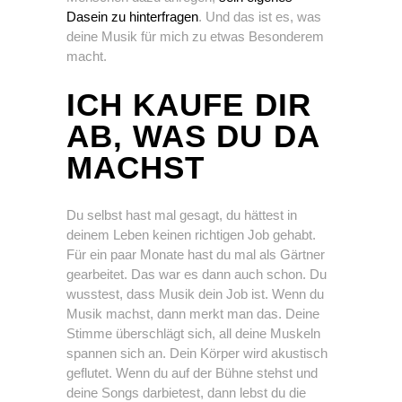
Dasein zu hinterfragen
. Und das ist es, was
deine Musik für mich zu etwas Besonderem
macht.
ICH KAUFE DIR
AB, WAS DU DA
MACHST
Du selbst hast mal gesagt, du hättest in
deinem Leben keinen richtigen Job gehabt.
Für ein paar Monate hast du mal als Gärtner
gearbeitet. Das war es dann auch schon. Du
wusstest, dass Musik dein Job ist. Wenn du
Musik machst, dann merkt man das. Deine
Stimme überschlägt sich, all deine Muskeln
spannen sich an. Dein Körper wird akustisch
geflutet. Wenn du auf der Bühne stehst und
deine Songs darbietest, dann lebst du die