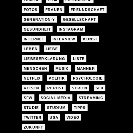
FAMILIE
FILM
FOTOGRAFIE
FOTOS
FRAUEN
FREUNDSCHAFT
GENERATION-Y
GESELLSCHAFT
GESUNDHEIT
INSTAGRAM
INTERNET
INTERVIEW
KUNST
LEBEN
LIEBE
LIEBESERKLÄRUNG
LISTE
MENSCHEN
MUSIK
MÄNNER
NETFLIX
POLITIK
PSYCHOLOGIE
REISEN
REPOST
SERIEN
SEX
SFW
SOCIAL MEDIA
STREAMING
STUDIE
STUDIUM
TIPPS
TWITTER
USA
VIDEO
ZUKUNFT