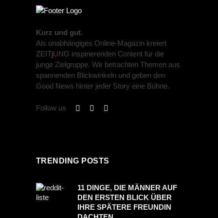
Kurz und gut.
Als unabhängiges Online-Magazin kreiert
ZEIT
j
UNG inspirierenden Content für die
junge Zielgruppe. Wir betrachten Themen aus
spannenden Blickwinkeln und geben den
Good News hinter jeder Story eine Bühne.
Follow us
TRENDING POSTS
11 DINGE, DIE MÄNNER AUF
DEN ERSTEN BLICK ÜBER
IHRE SPÄTERE FREUNDIN
DACHTEN