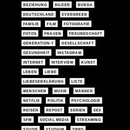
BEZIEHUNG
BILDER
BURDA
DEUTSCHLAND
EVERGREEN
FAMILIE
FILM
FOTOGRAFIE
FOTOS
FRAUEN
FREUNDSCHAFT
GENERATION-Y
GESELLSCHAFT
GESUNDHEIT
INSTAGRAM
INTERNET
INTERVIEW
KUNST
LEBEN
LIEBE
LIEBESERKLÄRUNG
LISTE
MENSCHEN
MUSIK
MÄNNER
NETFLIX
POLITIK
PSYCHOLOGIE
REISEN
REPOST
SERIEN
SEX
SFW
SOCIAL MEDIA
STREAMING
STUDIE
STUDIUM
TIPPS